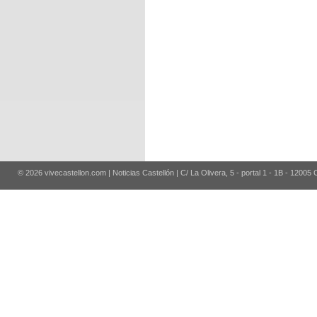
© 2026 vivecastellon.com | Noticias Castellón | C/ La Olivera, 5 - portal 1 - 1B - 12005 