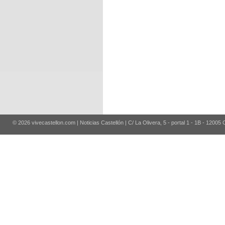
© 2026 vivecastellon.com | Noticias Castellón | C/ La Olivera, 5 - portal 1 - 1B - 12005 