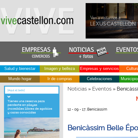
Salud y bienestar
Imagen y belleza
Empresas y servicios
Cultur
Mundo hogar
Ir de compras
Celebraciones
Municipio
Noticias
Eventos
»
» Benicàss
12 - 09 - 17, Benicàssim
Benicàssim Belle Ép