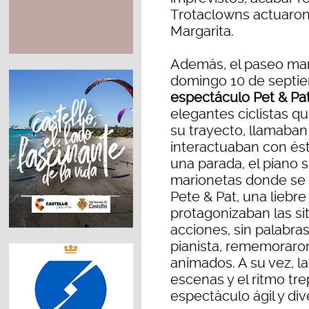
Trotaclowns actuaron s
Margarita.
Además, el paseo marí
domingo 10 de septie
espectáculo Pet & Pat
elegantes ciclistas q
su trayecto, llamaban 
interactuaban con ést
una parada, el piano 
marionetas donde se 
Pete & Pat, una liebre
protagonizaban las s
acciones, sin palabra
pianista, rememoraron
animados. A su vez, l
escenas y el ritmo t
espectáculo ágil y div