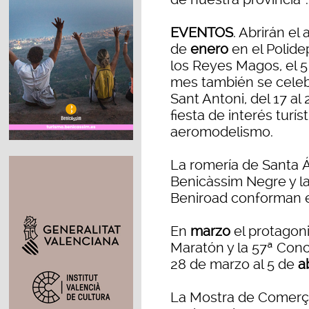
EVENTOS
. Abrirán el
de
enero
en el Polide
los Reyes Magos, el 5
mes también se celebr
Sant Antoni, del 17 al 
fiesta de interés turí
aeromodelismo.
La romería de Santa Á
Benicàssim Negre y l
Beniroad conforman e
En
marzo
el protagoni
Maratón y la 57ª Con
28 de marzo al 5 de
ab
La Mostra de Comerç, 