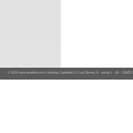
© 2026 vivecastellon.com | Noticias Castellón | C/ La Olivera, 5 - portal 1 - 1B - 12005 