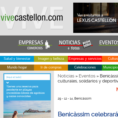
Salud y bienestar
Imagen y belleza
Empresas y servicios
Cultur
Mundo hogar
Ir de compras
Celebraciones
Municipio
Noticias
Eventos
»
» Benicàss
culturales, solidarios y deport
29 - 12 - 14, Benicàssim
Benicàssim celebrará