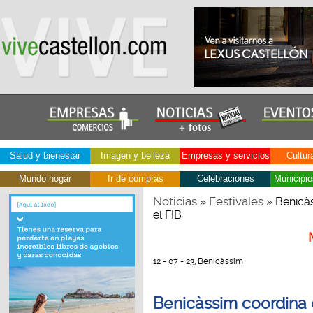
Salud y bienestar
Imagen y belleza
Empresas y servicios
Cultur
Mundo hogar
Ir de compras
Celebraciones
Municipio
Noticias
Festivales
»
» Benicàs
el FIB
12 - 07 - 23, Benicàssim
Benicàssim coordina e