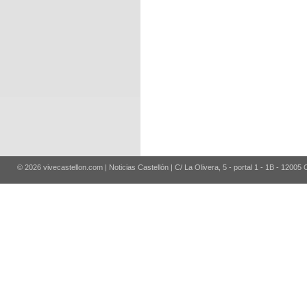
© 2026 vivecastellon.com | Noticias Castellón | C/ La Olivera, 5 - portal 1 - 1B - 12005 