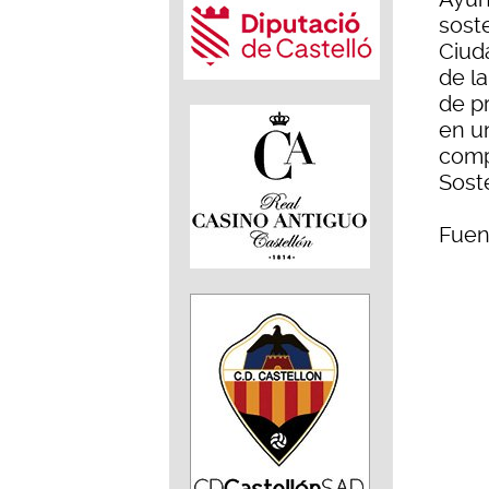
sost
Ciud
de la
de p
en un
comp
Sost
Fuen