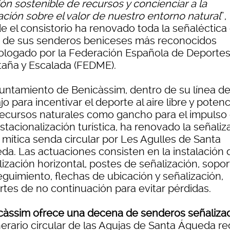
ón sostenible de recursos y concienciar a la
ación sobre el valor de nuestro entorno natural
”,
e el consistorio ha renovado toda la señaléctica
 de sus senderos beniceses más reconocidos
logado por la Federación Española de Deportes
aña y Escalada (FEDME).
yuntamiento de Benicàssim, dentro de su línea d
jo para incentivar el deporte al aire libre y potenc
recursos naturales como gancho para el impulso 
tacionalización turística, ha renovado la señaliz
 mítica senda circular por Les Agulles de Santa
da. Las actuaciones consisten en la instalación 
ización horizontal, postes de señalización, sopo
eguimiento, flechas de ubicación y señalización,
rtes de no continuación para evitar pérdidas.
càssim ofrece una decena de senderos señaliza
inerario circular de las Agujas de Santa Águeda re