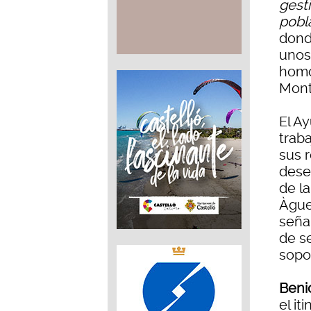
gesti
pobl
dond
unos
homo
Mont
El A
traba
sus 
deses
de la
Àgue
señal
de s
sopo
Beni
el it