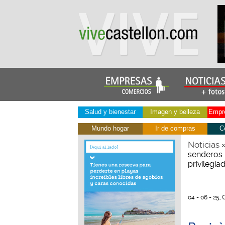
Salud y bienestar
Imagen y belleza
Empre
Mundo hogar
Ir de compras
C
Noticias
senderos 
privilegia
04 - 06 - 25, 