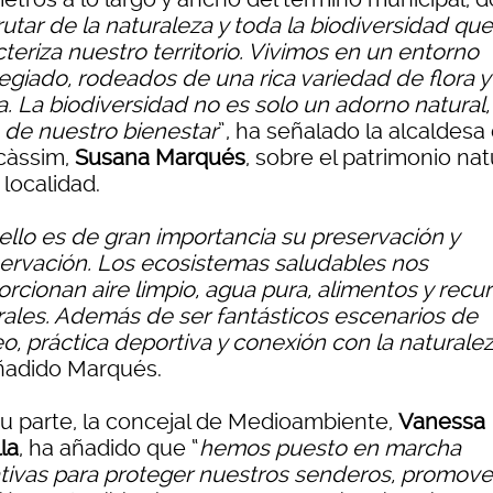
rutar de la naturaleza y toda la biodiversidad que
teriza nuestro territorio. Vivimos en un entorno
legiado, rodeados de una rica variedad de flora y
. La biodiversidad no es solo un adorno natural, 
 de nuestro bienestar
”, ha señalado la alcaldesa
càssim,
Susana Marqués
, sobre el patrimonio nat
 localidad.
ello es de gran importancia su preservación y
ervación. Los ecosistemas saludables nos
orcionan aire limpio, agua pura, alimentos y recu
rales. Además de ser fantásticos escenarios de
o, práctica deportiva y conexión con la naturale
ñadido Marqués.
su parte, la concejal de Medioambiente,
Vanessa
la
, ha añadido que “
hemos puesto en marcha
iativas para proteger nuestros senderos, promove