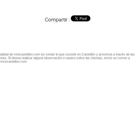
Compartir :
nalidad de vivecastellon.com es contar lo que sucede en Castellón y provincia a través de las
nes. Si desea realizar alguna observación o reparo sobre las mismas, envíe un correo a
@vivecastellon.com