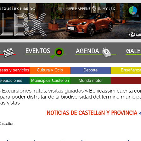
sas y servicios
Cultura y Ocio
Deporte
Enseñanz
elebraciones
Municipios Castellón
Mundo motor
Excursiones, rutas, visitas guiadas
»
» Benicàssim cuenta co
para poder disfrutar de la biodiversidad del término municipa
das vistas
NOTICIAS DE CASTELLóN Y PROVINCIA
Castellón