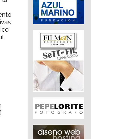
ento
tivas
ico
al
s