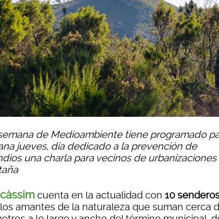
 semana de Medioambiente tiene programado pa
na jueves, día dedicado a la prevención de
ndios una charla para vecinos de urbanizaciones
taña
icàssim
cuenta en la actualidad con
10 sendero
 los amantes de la naturaleza que suman cerca 
metros a lo largo y ancho del término municipal, 