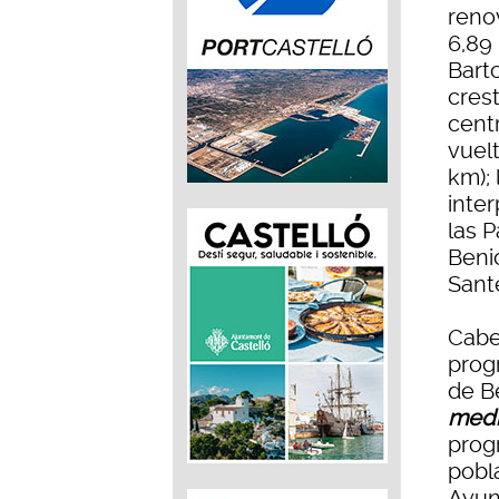
reno
6,89 
Barto
crest
centr
vuelt
km); 
inter
las P
Benic
Sant
Cabe
prog
de B
medi
prog
pobl
Ayun