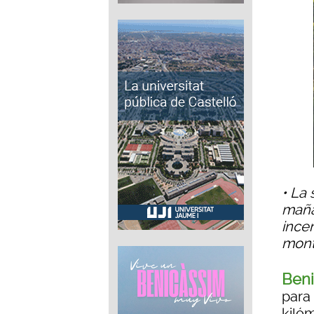
• La
maña
ince
mon
Ben
para
kiló