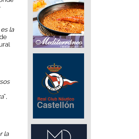
es la
 de
ural
rsos
za
”,
r la