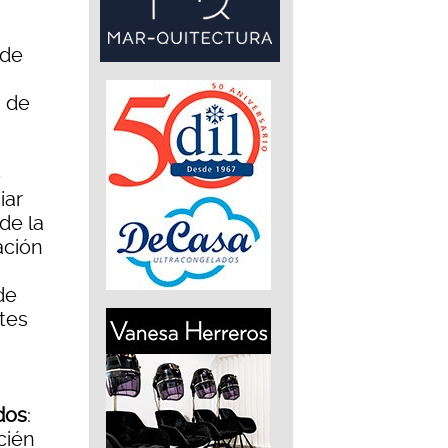
 de
 de
e
iar
de la
ación
de
rtes
dos
:
cién