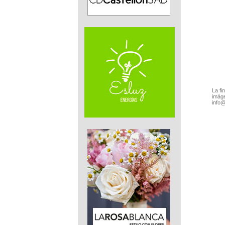
La fi
imáge
info