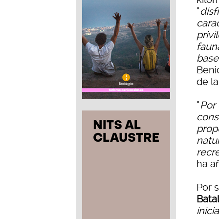
“
disf
carac
privi
fauna
base
Beni
de la
“
Por 
cons
prop
natu
recre
ha a
Por 
Batal
inic