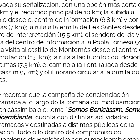
vada su señalización, con una opción más corta 
km y el recorrido principal de 10 km; la subida al
lo desde el centro de información (6,8 km) y por 
as (7 km); la ruta a la ermita de Les Santes desde
o de interpretación (15,5 km); el sendero de ida y
a del centro de información a la Pobla Tornesa (7
la visita al castillo de Montornés desde el centro
pretación (3,5 km); la ruta a las fuentes del desie
almas (7,3 km); el camino a la Font Tallada desde
àssim (5 km); y el itinerario circular a la ermita d
es.
 recordar que la campaña de concienciación
ramada a lo largo de la semana del medioambie
enicàssim bajo el lema “
Somos Benicàssim, Som
oambiente
” cuenta con distintas actividades
ramadas y destinadas a distintos públicos de la
ación. Todo ello dentro del compromiso del
tamiento de Benicàssim con el medioambiente y