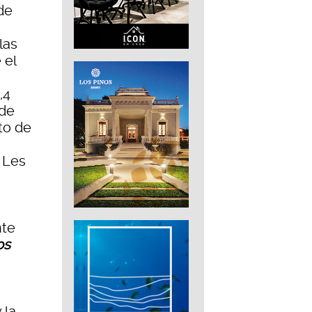
de
las
 el
,4
 de
rto de
e Les
nte
os
 la