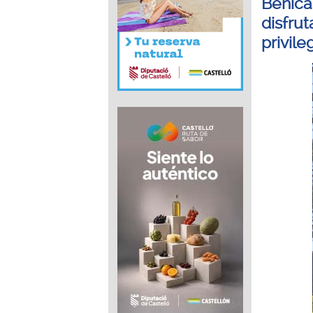
Benicà
disfrut
privile