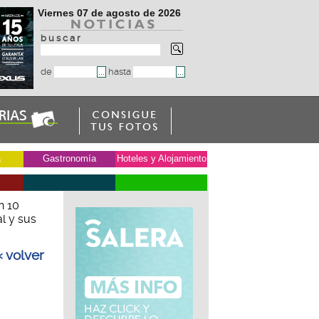
Viernes 07 de agosto de 2026
b u s c a r
de
hasta
a
Gastronomía
Hoteles y Alojamiento
n 10
l y sus
« volver