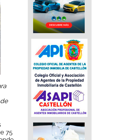
ra
 de
s
de 75
donde