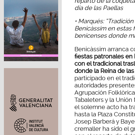
reparto de la coqueta
día de las Paellas
•
Marqués: “Tradición
Benicàssim en estas 
benicenses donde ma
Benicàssim arranca c
fiestas patronales en
con el tradicional tra
donde la Reina de las 
participado en el tradi
autoridades present
Agrupación Folklòrica 
Tabaleters y la Unión
el solemne acto ha t
hasta la Plaza Constit
Josep Barberá y Bayer.
cremaller ha sido el g