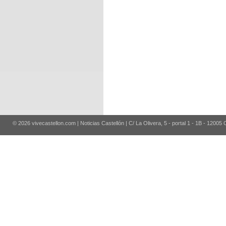
© 2026 vivecastellon.com | Noticias Castellón | C/ La Olivera, 5 - portal 1 - 1B - 12005 