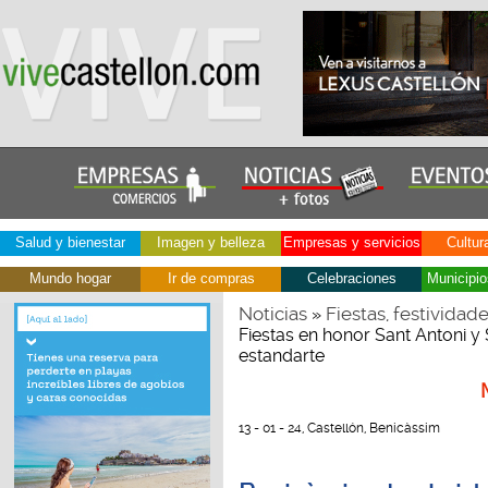
Salud y bienestar
Imagen y belleza
Empresas y servicios
Cultur
Mundo hogar
Ir de compras
Celebraciones
Municipio
Noticias
Fiestas, festividad
»
Fiestas en honor Sant Antoni y 
estandarte
13 - 01 - 24, Castellón, Benicàssim