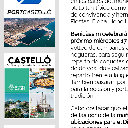
en las calles del muni
plato tan típico como 
de convivencia y herm
Fiestas, Elena Llobell.
Benicàssim celebrará 
próximo miércoles 17
volteo de campanas a 
hogueras, para seguir
reparto de coquetas 
de de vestido y calza
reparto frente a la ig
También pasarán por a
para la ocasión y po
tradición.
Cabe destacar que
el
de las ocho de la mañ
ubicaciones para el Dí