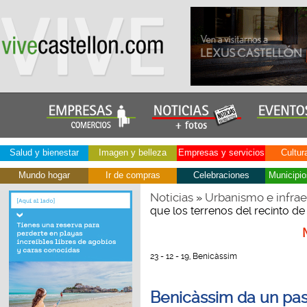
Salud y bienestar
Imagen y belleza
Empresas y servicios
Cultur
Mundo hogar
Ir de compras
Celebraciones
Municipio
Noticias
Urbanismo e infrae
»
que los terrenos del recinto de 
23 - 12 - 19, Benicàssim
Benicàssim da un pas