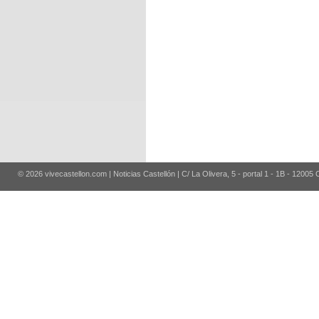
© 2026 vivecastellon.com | Noticias Castellón | C/ La Olivera, 5 - portal 1 - 1B - 12005 