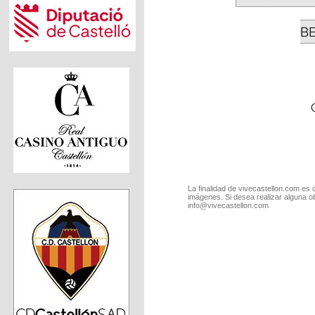
B
La finalidad de vivecastellon.com es 
imágenes. Si desea realizar alguna o
info@vivecastellon.com