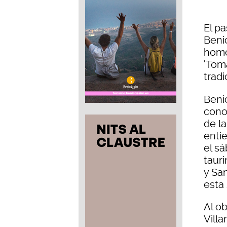
El p
Beni
home
‘Tom
tradi
Beni
cono
de la
enti
el s
taur
y Sa
esta
Al ob
Vill