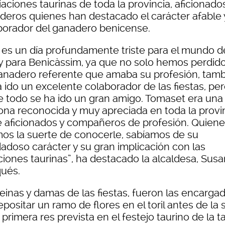
aciones taurinas de toda la provincia, aficionado
deros quienes han destacado el carácter afable 
borador del ganadero benicense.
 es un día profundamente triste para el mundo d
 y para Benicàssim, ya que no solo hemos perdido
anadero referente que amaba su profesión, tam
 ido un excelente colaborador de las fiestas, pe
e todo se ha ido un gran amigo. Tomaset era una
ona reconocida y muy apreciada en toda la provi
e aficionados y compañeros de profesión. Quien
mos la suerte de conocerle, sabíamos de su
adoso carácter y su gran implicación con las
ciones taurinas”, ha destacado la alcaldesa, Sus
ués.
reinas y damas de las fiestas, fueron las encarga
positar un ramo de flores en el toril antes de la 
 primera res prevista en el festejo taurino de la t