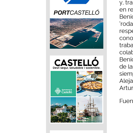
y, tr
en r
Beni
‘rod
respe
cono
trab
cola
Benic
de la
siem
Aleja
Artur
Fuen