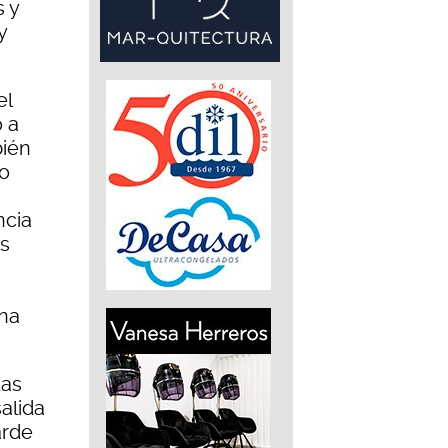
s y
y
el
 a
bién
ro
ncia
es
ana
das
salida
arde