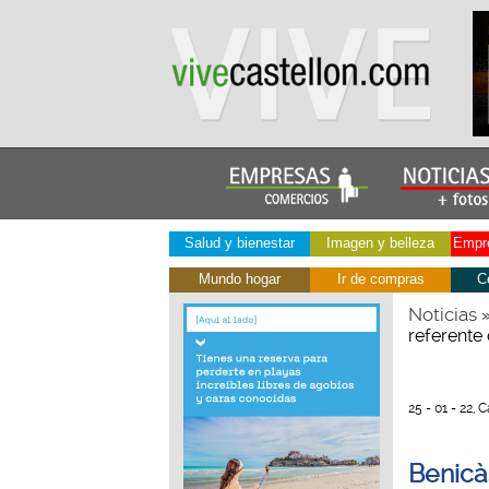
Salud y bienestar
Imagen y belleza
Empre
Mundo hogar
Ir de compras
C
Noticias
referente 
25 - 01 - 22,
Benicà