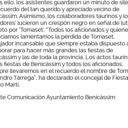
as ello, los asistentes guardaron un minuto de sil
ecuerdo del tan querido y apreciado vecino de
càssim. Asimismo, los colaboradores taurinos y l
adores’ lucieron un crespón negro en señal de lut
to por ‘Tomaset’. “Todos los aficionados y quiene
cíamos lamentamos la pérdida de Tomaset,
ajador incansable que siempre estaba dispuesto 
borar para hacer más grandes las fiestas de
àssim y las de toda la provincia. Los actos tauri
s fiestas de Benicàssim y todos los aficionados,
pre llevaremos en el recuerdo el nombre de To
ndro Tárrega”, ha declarado el concejal de Fiesta
o Martí.
te Comunicación Ayuntamiento Benicàssim