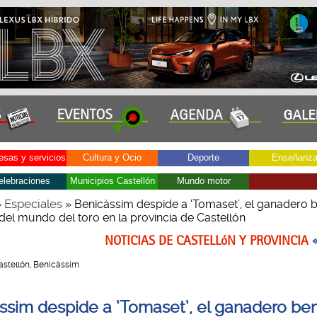
sas y servicios
Cultura y Ocio
Deporte
Enseñanz
elebraciones
Municipios Castellón
Mundo motor
Especiales
»
» Benicàssim despide a ‘Tomaset’, el ganadero 
del mundo del toro en la provincia de Castellón
NOTICIAS DE CASTELLóN Y PROVINCIA
 Castellón, Benicàssim
ssim despide a ‘Tomaset’, el ganadero be