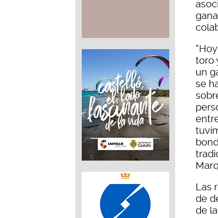
asoci
gana
cola
“Hoy
toro
un g
se ha
sobr
pers
entr
tuvi
bond
tradi
Marq
Las 
de de
de la