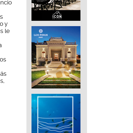
encio
os
o y
s le
a
nos
más
s,