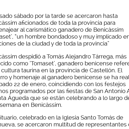
asado sábado por la tarde se acercaron hasta
càssim aficionados de toda la provincia para
najear al carismático ganadero de Benicàssim
aset’, “un hombre bondadoso y muy implicado en
ciones de la ciudad y de toda la provincia”
càssim despidió a Tomás Alejandro Tárrega, más
cido como ‘Tomaset’, ganadero benicense refer
 cultura taurina en la provincia de Castellón. El
erro y homenaje al ganadero benicense se ha real
ábado 22 de enero, coincidiendo con los festejos
inos programados por las fiestas de San Antonio
nta Águeda que se están celebrando a lo largo d
 semana en Benicàssim.
ituario, celebrado en la Iglesia Santo Tomás de
anueva, se acercaron multitud de representantes