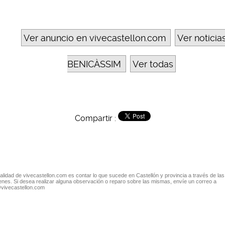
Ver anuncio en vivecastellon.com
Ver noticia
BENICÀSSIM
Ver todas
Compartir :
nalidad de vivecastellon.com es contar lo que sucede en Castellón y provincia a través de las
nes. Si desea realizar alguna observación o reparo sobre las mismas, envíe un correo a
@vivecastellon.com