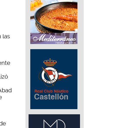
 las
ente
izó
 Abad
e
 de