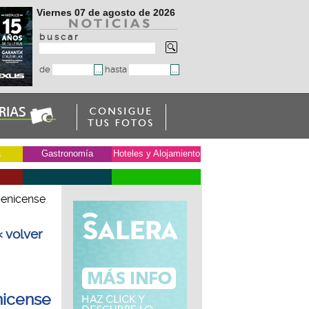
Viernes 07 de agosto de 2026
b u s c a r
de
hasta
a
Gastronomía
Hoteles y Alojamiento
benicense
« volver
nicense