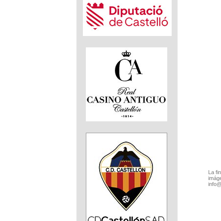
La fi
imáge
info