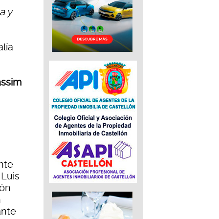
a y
lía
àssim
á
nte
 Luis
ión
n
ante