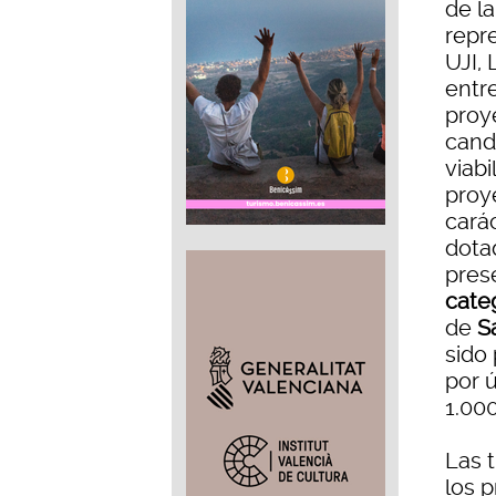
de la
repr
UJI, 
entr
proy
candi
viabi
proye
cará
dota
pres
categ
de
Sa
sido
por 
1.00
Las 
los p