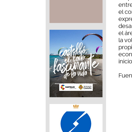
entr
el c
expr
desa
el á
la v
prop
econ
inici
Fuen