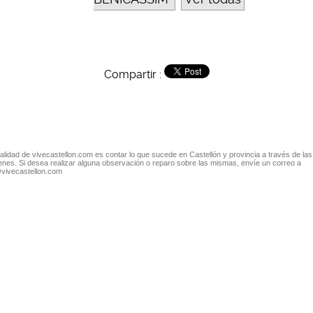
Compartir :
nalidad de vivecastellon.com es contar lo que sucede en Castellón y provincia a través de las
nes. Si desea realizar alguna observación o reparo sobre las mismas, envíe un correo a
@vivecastellon.com