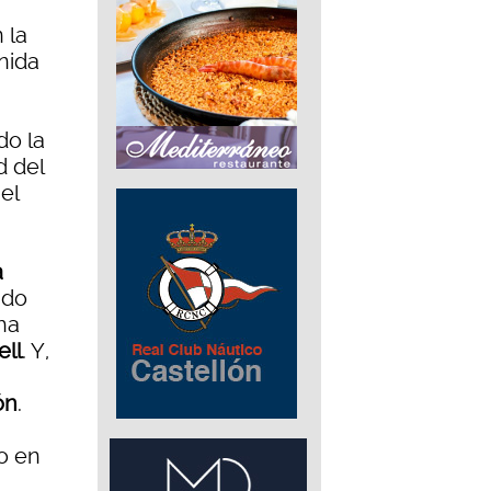
 la
enida
do la
d del
el
a
ado
ha
ell
. Y,
ón
.
o en