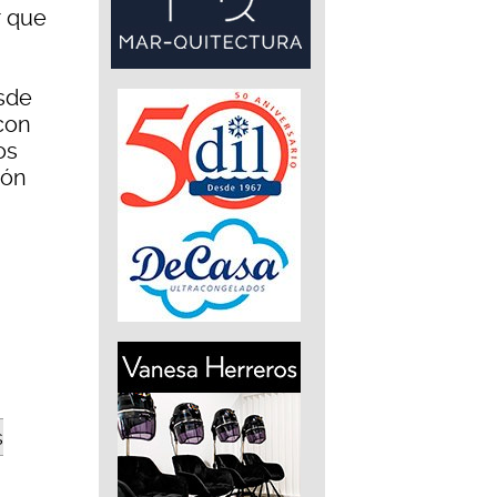
r que
sde
con
os
ión
s