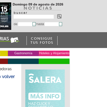
Domingo 09 de agosto de 2026
b u s c a r
de
hasta
a
Gastronomía
Hoteles y Alojamiento
dedoras
« volver