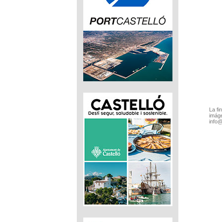
La fi
imáge
info