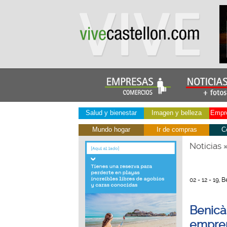
Salud y bienestar
Imagen y belleza
Empre
Mundo hogar
Ir de compras
C
Noticias
02 - 12 - 19,
Benicà
empre