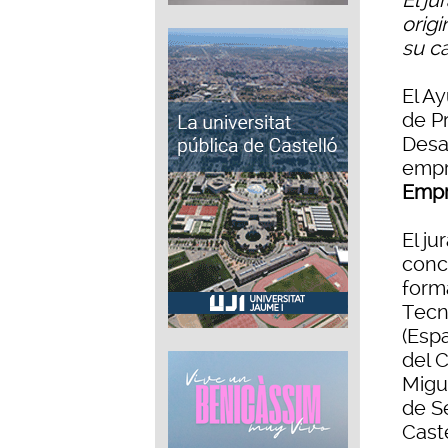
El ju
origi
su c
El A
de P
Desar
empr
Empr
El ju
conc
form
Tecn
(Esp
del 
Migu
de S
Caste