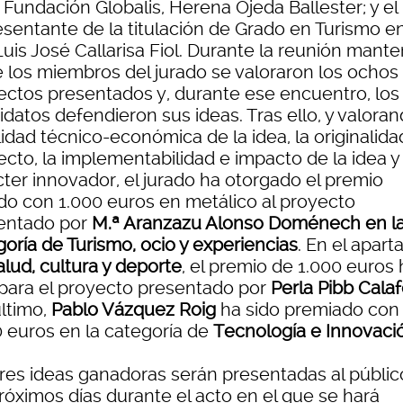
 Fundación Globalis, Herena Ojeda Ballester; y el
esentante de la titulación de Grado en Turismo en
Luis José Callarisa Fiol. Durante la reunión mant
e los miembros del jurado se valoraron los ochos
ectos presentados y, durante ese encuentro, los
datos defendieron sus ideas. Tras ello, y valoran
lidad técnico-económica de la idea, la originalida
cto, la implementabilidad e impacto de la idea y 
cter innovador, el jurado ha otorgado el premio
do con 1.000 euros en metálico al proyecto
entado por
M.ª Aranzazu Alonso Doménech en l
oría de Turismo, ocio y experiencias
. En el apart
lud, cultura y deporte
, el premio de 1.000 euros 
 para el proyecto presentado por
Perla Pibb Calaf
último,
Pablo Vázquez Roig
ha sido premiado con
0 euros en la categoría de
Tecnología e Innovaci
tres ideas ganadoras serán presentadas al públic
róximos días durante el acto en el que se hará