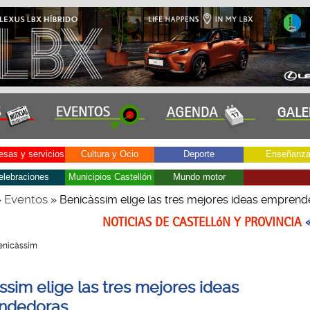
sas y servicios
Cultura y Ocio
Deporte
Enseñanz
elebraciones
Municipios Castellón
Mundo motor
Eventos
»
» Benicàssim elige las tres mejores ideas empren
NOTICIAS DE CASTELLóN Y PROVINCIA
 Benicàssim
ssim elige las tres mejores ideas
ndedoras