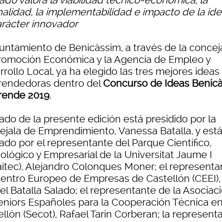
rado valora la viabilidad técnico-económica, la
nalidad, la implementabilidad e impacto de la ide
arácter innovador
yuntamiento de Benicàssim, a través de la conceja
romoción Económica y la Agencia de Empleo y
rollo Local, ya ha elegido las tres mejores ideas
endedoras dentro del
Concurso de Ideas Benic
ende 2019
.
rado de la presente edición está presidido por la
ejala de Emprendimiento, Vanessa Batalla, y est
ado por el representante del Parque Científico,
ológico y Empresarial de la Universitat Jaume I
aitec), Alejandro Colonques Moner; el representa
Centro Europeo de Empresas de Castellón (CEEI),
el Batalla Salado; el representante de la Asociac
eniors Españoles para la Cooperación Técnica e
llón (Secot), Rafael Tarin Corberan; la represent