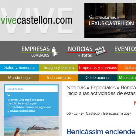
Salud y bienestar
Imagen y belleza
Empresas y servicios
Cultur
Mundo hogar
Ir de compras
Celebraciones
Municipio
Noticias
Especiales
»
» Benicà
inicio a las actividades de estas
06 - 12 - 15, Castellón, Benicàssim 2015
Benicàssim enciende 