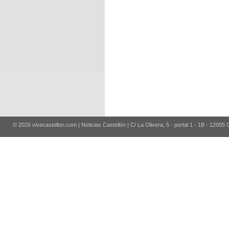
© 2026 vivecastellon.com | Noticias Castellón | C/ La Olivera, 5 - portal 1 - 1B - 12005 