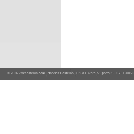
© 2026 vivecastellon.com | Noticias Castellón | C/ La Olivera, 5 - portal 1 - 1B - 12005 