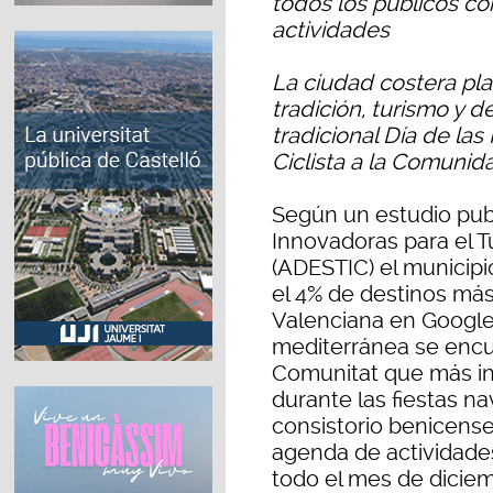
todos los públicos c
actividades
La ciudad costera pla
tradición, turismo y d
tradicional Día de las P
Ciclista a la Comunid
Según un estudio pub
Innovadoras para el 
(ADESTIC) el municip
el 4% de destinos má
Valenciana en Google
mediterránea se encue
Comunitat que más i
durante las fiestas na
consistorio benicens
agenda de actividades
todo el mes de diciem