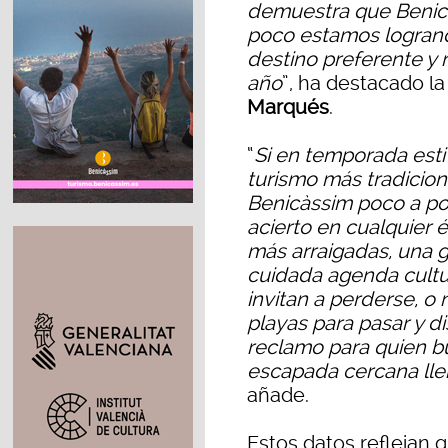
demuestra que Benicà
poco estamos logran
destino preferente y 
año
”, ha destacado l
Marqués
.
“
Si en temporada estiv
turismo más tradiciona
Benicàssim poco a po
acierto en cualquier 
más arraigadas, una g
cuidada agenda cultur
invitan a perderse, o 
playas para pasar y di
reclamo para quien b
escapada cercana lle
añade.
Estos datos reflejan 