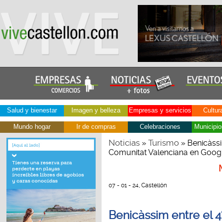
Salud y bienestar
Imagen y belleza
Empresas y servicios
Cultur
Mundo hogar
Ir de compras
Celebraciones
Municipio
Noticias
Turismo
»
» Benicàssi
Comunitat Valenciana en Google
07 - 01 - 24, Castellón
Benicàssim entre el 