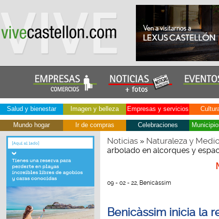
Salud y bienestar
Imagen y belleza
Empresas y servicios
Cultur
Mundo hogar
Ir de compras
Celebraciones
Municipio
Noticias
Naturaleza y Medi
»
arbolado en alcorques y espa
09 - 02 - 22, Benicàssim
Benicàssim inicia la 