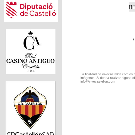
B
La finalidad de vivecastellon.com es 
imágenes. Si desea realizar alguna o
info@vivecastellon.com