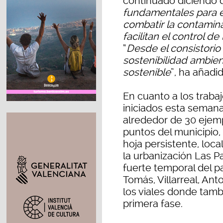
continuado diciendo 
fundamentales para e
combatir la contamina
facilitan el control 
“
Desde el consistorio
sostenibilidad ambien
sostenible
”, ha añadid
En cuanto a los traba
iniciados esta semana
alrededor de 30 ejemp
puntos del municipio,
hoja persistente, loc
la urbanización Las P
fuerte temporal del p
Tomás, Villarreal, Ant
los viales donde tamb
primera fase.