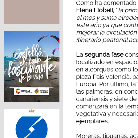
Como ha comentado 
Elena Llobell,
“
la pri
el mes y suma alreded
este año ya que cont
mejorar la circulación
itinerario peatonal ac
La
segunda fase
cons
localizado en espaci
en alcorques como los
plaza País Valencià, 
Europa. Por último, la
las palmeras, en con
canariensis y siete de
comenzará en la temp
vegetativa y necesari
ejemplares.
Moreras, tipuanas, aca