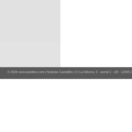
© 2026 vivecastellon.com | Noticias Castellón | C/ La Olivera, 5 - portal 1 - 1B - 12005 