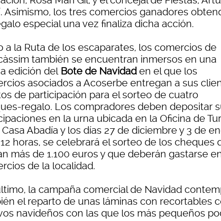
ción, Rosa Mari Gil, y el concejal de Fiestas, Art
í. Asimismo, los tres comercios ganadores obten
galo especial una vez finaliza dicha acción.
o a la Ruta de los escaparates, los comercios de
càssim también se encuentran inmersos en una
a edición del
Bote de Navidad
en el que los
rcios asociados a Acoserbe entregan a sus clie
os de participación para el sorteo de cuatro
ues-regalo. Los compradores deben depositar s
cipaciones en la urna ubicada en la Oficina de Tu
 Casa Abadía y los días 27 de diciembre y 3 de en
 12 horas, se celebrará el sorteo de los cheques
n más de 1.100 euros y que deberán gastarse en
cios de la localidad.
último, la campaña comercial de Navidad contem
ién el reparto de unas láminas con recortables 
vos navideños con las que los más pequeños po