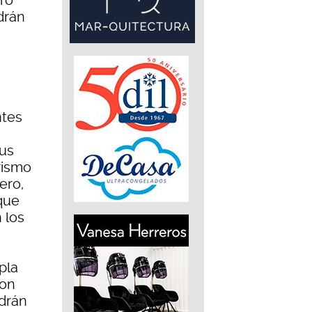
uro
drán
ntes
us
rismo
ero,
 que
 los
pla
con
drán