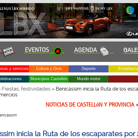
sas y servicios
Cultura y Ocio
Deporte
Enseñanz
elebraciones
Municipios Castellón
Mundo motor
Fiestas, festividades
»
» Benicàssim inicia la Ruta de los esc
mercios
NOTICIAS DE CASTELLóN Y PROVINCIA
 Benicàssim
ssim inicia la Ruta de los escaparates por 