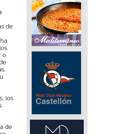
a
as de
 ha
los
r o
 de
s.
su
s, los
s
la de