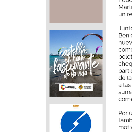
Educa
Mart
un re
Junt
Beni
nuev
come
bolet
cheq
parti
de la
a las
suma
comer
Por 
tamb
moti