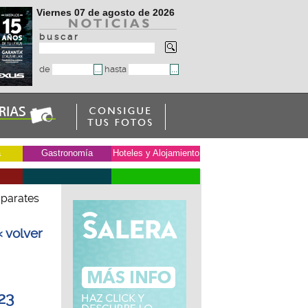
Viernes 07 de agosto de 2026
b u s c a r
de
hasta
a
Gastronomía
Hoteles y Alojamiento
aparates
« volver
23