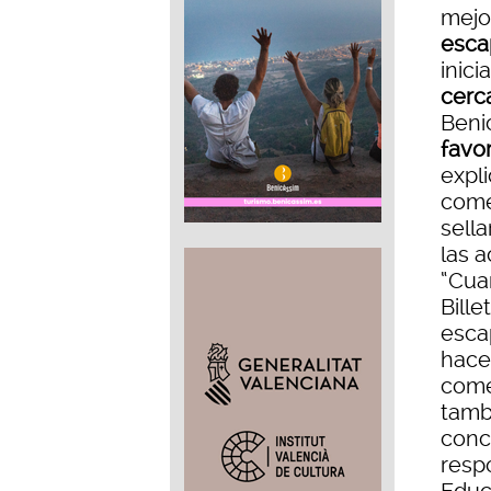
mejor
esca
inici
cerc
Beni
favor
expl
come
sella
las 
“Cuan
Bille
esca
hacer
come
tamb
conce
resp