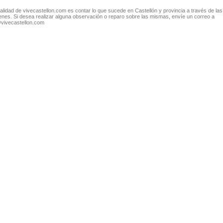
nalidad de vivecastellon.com es contar lo que sucede en Castellón y provincia a través de las
nes. Si desea realizar alguna observación o reparo sobre las mismas, envíe un correo a
@vivecastellon.com