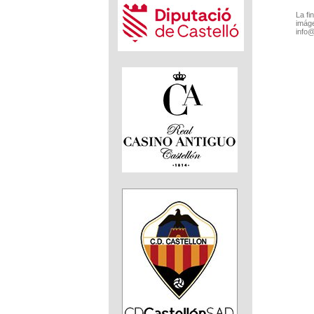
La fi
imáge
info