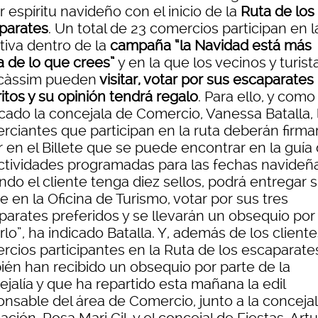
 espíritu navideño con el inicio de la
Ruta de los
parates
. Un total de 23 comercios participan en l
ativa dentro de la
campaña “la Navidad está más
a de lo que crees”
y en la que los vecinos y turist
càssim pueden
visitar, votar por sus escaparates
itos y su opinión tendrá regalo
. Para ello, y como
icado la concejala de Comercio, Vanessa Batalla, 
rciantes que participan en la ruta deberán firma
r en el Billete que se puede encontrar en la guía
actividades programadas para las fechas navideña
do el cliente tenga diez sellos, podrá entregar 
te en la Oficina de Turismo, votar por sus tres
parates preferidos y se llevarán un obsequio por
lo”, ha indicado Batalla. Y, además de los cliente
rcios participantes en la Ruta de los escaparate
ién han recibido un obsequio por parte de la
jalía y que ha repartido esta mañana la edil
onsable del área de Comercio, junto a la conceja