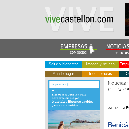
Salud y bienestar
Imagen y belleza
Empre
Mundo hogar
Ir de compras
C
Noticias
por 23 co
09 - 12 - 19,
Benicà