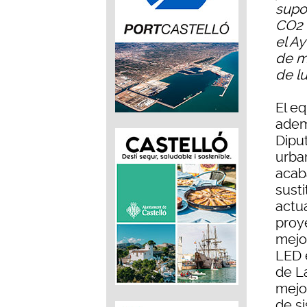
supo
CO2 
el A
de m
de l
El e
adem
Dipu
urba
acab
sust
actu
proy
mejo
LED 
de L
mejor
de s