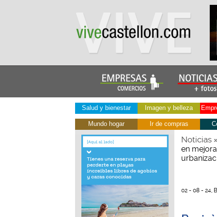
Salud y bienestar
Imagen y belleza
Empre
Mundo hogar
Ir de compras
C
Noticias
en mejora
urbanizac
02 - 08 - 24,