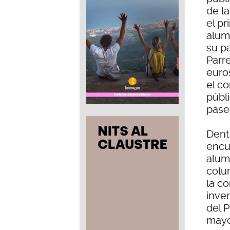
de la
el pr
alum
su p
Parre
euro
el co
públ
pase
Dent
encu
alum
colu
la c
inver
del 
mayo