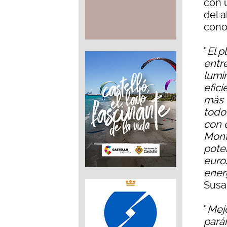
con u
del 
cono
“
El p
entr
lumí
efici
más 
todo
con 
Mont
pote
euro
ener
Susa
“
Mejo
pará