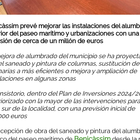
càssim prevé mejorar las instalaciones del alum
rior del paseo marítimo y urbanizaciones con una
rsión de cerca de un millón de euros
ejora de alumbrado del municipio se ha proyec
el saneado y pintura de columnas, sustitución de
narias a más eficientes o mejora y ampliación de
alaciones en algunas zonas
onsistorio, dentro del Plan de Inversiones 2024/
riorizado con la mayor de las intervenciones para
sur de la localidad, con una previsión inicial de
000 euros
ecepción de obra del saneado y pintura del alum
Benicàssim
ico del paseo marítimo de
desde la 