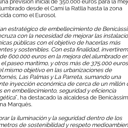
na previsión inicial de 350.000 euros para la mej
alumbrado desde el Camí la Ratlla hasta la zona
cida como el Eurosol.
lan estratégico de embellecimiento de Benicàss
ecruza con la necesidad de mejorar las instalaci
nicas públicas con el objetivo de hacerlas más
entes y sostenibles. Con esta finalidad, invertire
de 600.000 euros en la mejora del alumbrado e
 el paseo marítimo, y otros más de 375.000 euro
el mismo objetivo en las urbanizaciones de
ornés, Las Palmas y La Parreta, sumando una
nte inyección económica de cerca de un millón 
s en embellecimiento, seguridad y eficiencia
gética
”, ha destacado la alcaldesa de Benicàssim
na Marqués.
rar la iluminación y la seguridad dentro de los
metros de sostenibilidad y respeto medioambien