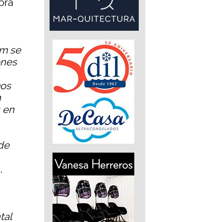
ora
im se
ones
mos
n
s en
de
,
tal