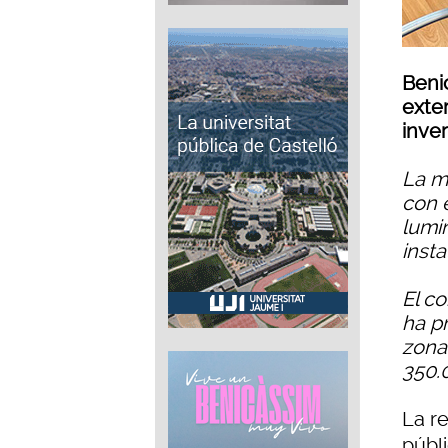
Beni
exte
inve
La m
con 
lumi
inst
El c
ha p
zona 
350.
La r
públ