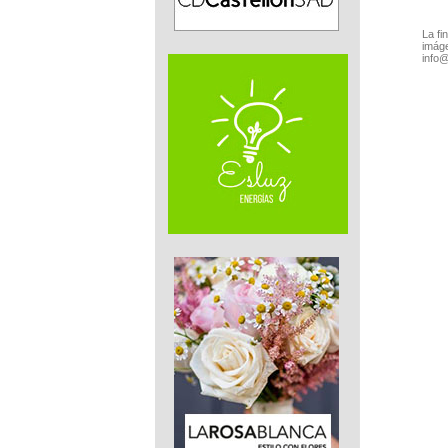
La fi
imáge
info