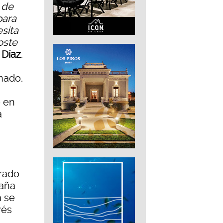
 de
para
sita
oste
 Díaz
.
nado,
o en
á
brado
taña
a se
vés