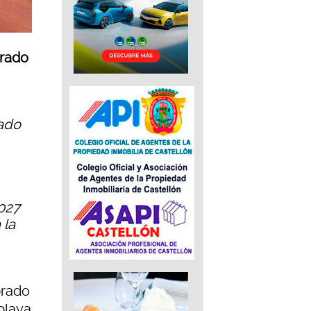
brado
tado
2027
 la
brado
playa