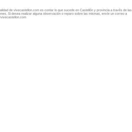
nalidad de vivecastellon.com es contar lo que sucede en Castellón y provincia a través de las
nes. Si desea realizar alguna observación o reparo sobre las mismas, envíe un correo a
@vivecastellon.com