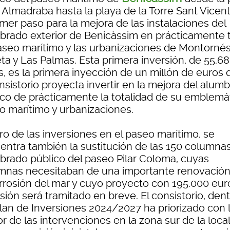
 Almadraba hasta la playa de la Torre Sant Vicen
imer paso para la mejora de las instalaciones del
brado exterior de Benicàssim en prácticamente 
aseo marítimo y las urbanizaciones de Montornés
ta y Las Palmas. Esta primera inversión, de 55.6
s, es la primera inyección de un millón de euros
nsistorio proyecta invertir en la mejora del alum
ico de prácticamente la totalidad de su emblemá
o marítimo y urbanizaciones.
ro de las inversiones en el paseo marítimo, se
entra también la sustitución de las 150 columnas
brado público del paseo Pilar Coloma, cuyas
mnas necesitaban de una importante renovación
orrosión del mar y cuyo proyecto con 195.000 eur
sión será tramitado en breve. El consistorio, den
Plan de Inversiones 2024/2027 ha priorizado con 
r de las intervenciones en la zona sur de la loca