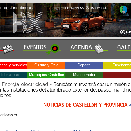
sas y servicios
Cultura y Ocio
Deporte
Enseñanz
elebraciones
Municipios Castellón
Mundo motor
Energía, electricidad
»
» Benicàssim invertirá casi un millón 
r las instalaciones del alumbrado exterior del paseo marítim
iones
NOTICIAS DE CASTELLóN Y PROVINCIA
 Benicàssim