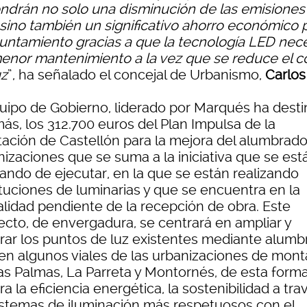
ndrán no solo una disminución de las emisiones
sino también un significativo ahorro económico 
yuntamiento gracias a que la tecnología LED nece
enor mantenimiento a la vez que se reduce el c
uz
”, ha señalado el concejal de Urbanismo,
Carlos
quipo de Gobierno, liderado por Marqués ha desti
ás, los 312.700 euros del Plan Impulsa de la
tación de Castellón para la mejora del alumbrad
nizaciones que se suma a la iniciativa que se est
ando de ejecutar, en la que se están realizando
ituciones de luminarias y que se encuentra en la
alidad pendiente de la recepción de obra. Este
ecto, de envergadura, se centrará en ampliar y
rar los puntos de luz existentes mediante alum
en algunos viales de las urbanizaciones de mon
as Palmas, La Parreta y Montornés, de esta form
a la eficiencia energética, la sostenibilidad a tra
istemas de iluminación más respetuosos con el