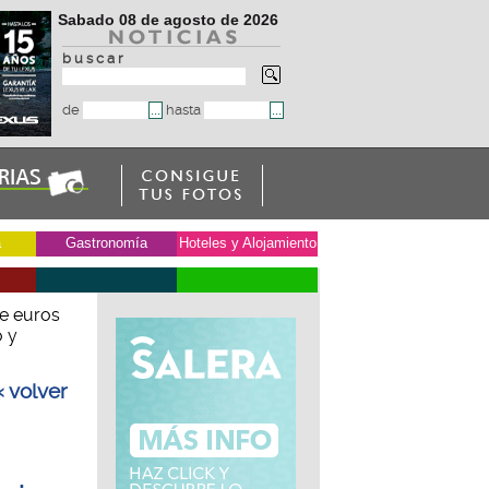
Sabado 08 de agosto de 2026
b u s c a r
de
hasta
a
Gastronomía
Hoteles y Alojamiento
de euros
o y
« volver