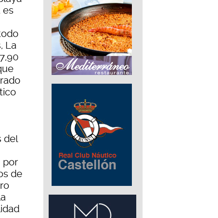
t es
todo
, La
87,90
 que
brado
tico
 del
 por
os de
tro
la
lidad