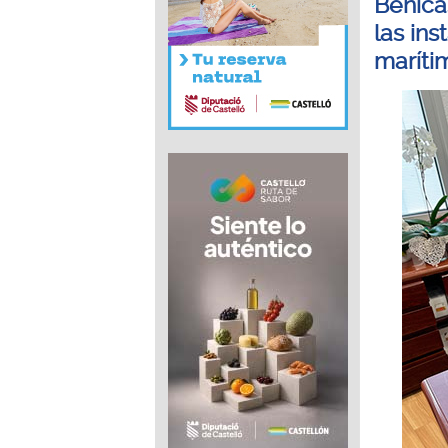
Benicà
las in
maríti