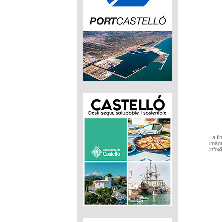
La fi
imáge
info