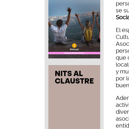
pers
se s
Socia
El es
Cultu
Asoc
pers
que 
local
y mu
por 
buen
Adem
acti
diver
asoc
entid