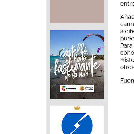
entre
Añadi
carne
a di
pued
Para
cono
Histo
otros
Fuen