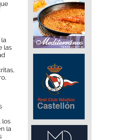
que
 la
 las
ad
ritas,
ro,
s
 los
n la
s