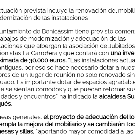
tuación prevista incluye la renovación del mobili
dernización de las instalaciones
yuntamiento de Benicàssim tiene previsto comen
trabajos de modernización y adecuación de las
alaciones que albergan la asociación de Jubilados
ionistas La Garrofera y que contará con
una inve
ximada de 30.000 euros.
“Las instalaciones actua
antiguas, por eso se hace necesario dotar a nues
res de un lugar de reunión no solo renovado si
uado. Es importante dotar de espacios agradabl
e se sientan cómodos y que puedan retomar su
vidades y encuentros” ha indicado la
alcaldesa S
qués
.
íneas generales,
el proyecto de adecuación del lo
empla la mejora del mobiliario y se cambiarán to
esas y sillas,
“aportando mayor comodidad a las