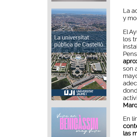
La ac
y mo
El A
los 
inst
Pens
apro
son 
mayo
adec
dond
acti
Mar
En l
cont
las m