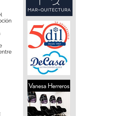
l
ipción
o
a
e
entre