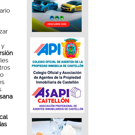
ario
zar
 y
rsión
les
tros
no
es
s
usana
cal
das