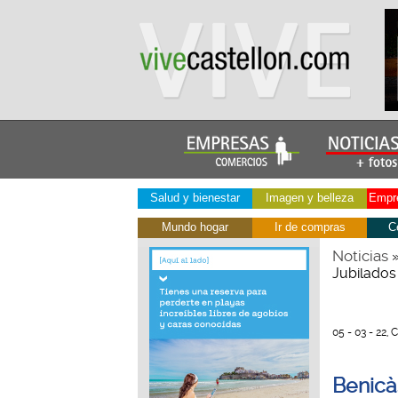
Salud y bienestar
Imagen y belleza
Empre
Mundo hogar
Ir de compras
C
Noticias
Jubilados
05 - 03 - 22,
Benicà