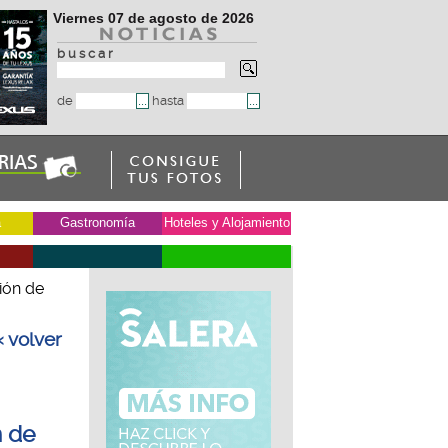
Viernes 07 de agosto de 2026
b u s c a r
de
hasta
a
Gastronomía
Hoteles y Alojamiento
ión de
« volver
n de