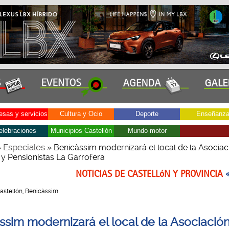
sas y servicios
Cultura y Ocio
Deporte
Enseñanz
elebraciones
Municipios Castellón
Mundo motor
Especiales
»
» Benicàssim modernizará el local de la Asociac
 y Pensionistas La Garrofera
NOTICIAS DE CASTELLóN Y PROVINCIA
 Castellón, Benicàssim
ssim modernizará el local de la Asociació