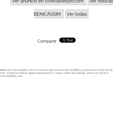
Ver anuncio en vivecastellon.com
Ver noticia
BENICÀSSIM
Ver todas
Compartir :
nalidad de vivecastellon.com es contar lo que sucede en Castellón y provincia a través de las
nes. Si desea realizar alguna observación o reparo sobre las mismas, envíe un correo a
@vivecastellon.com