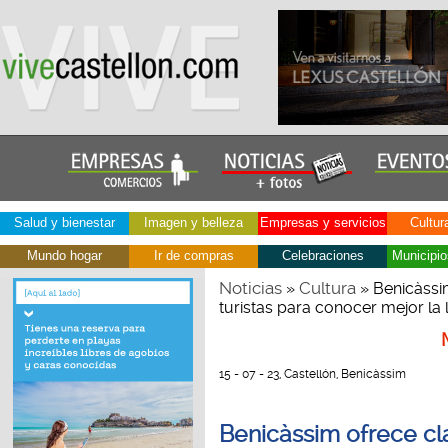
Salud y bienestar
Imagen y belleza
Empresas y servicios
Cultur
Mundo hogar
Ir de compras
Celebraciones
Municipio
Noticias
Cultura
»
» Benicàssim
turistas para conocer mejor la 
15 - 07 - 23, Castellón, Benicàssim
Benicàssim ofrece cl