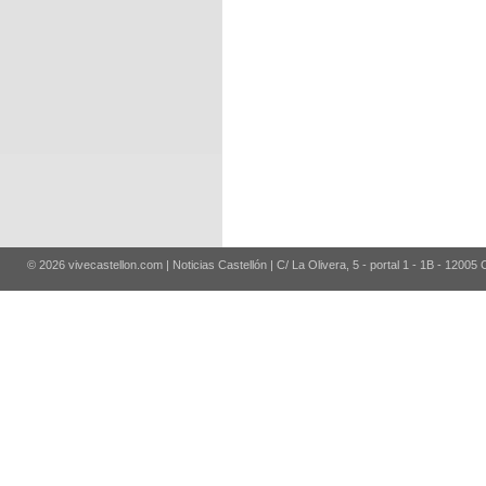
© 2026 vivecastellon.com | Noticias Castellón | C/ La Olivera, 5 - portal 1 - 1B - 12005 