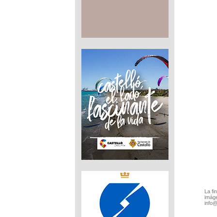
La fi
imáge
info