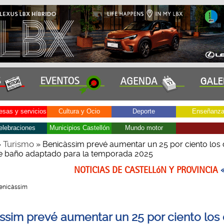
sas y servicios
Cultura y Ocio
Deporte
Enseñanz
elebraciones
Municipios Castellón
Mundo motor
Turismo
»
» Benicàssim prevé aumentar un 25 por ciento los 
de baño adaptado para la temporada 2025
NOTICIAS DE CASTELLóN Y PROVINCIA
 Benicàssim
ssim prevé aumentar un 25 por ciento los 