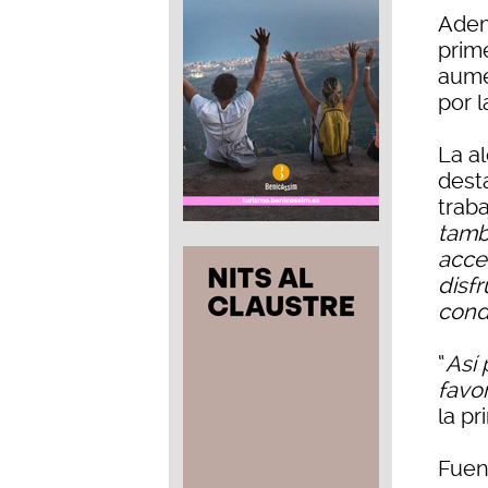
Ademá
prime
aume
por l
La a
dest
trab
tamb
acce
disfr
cond
“
Así 
favor
la pr
Fuen