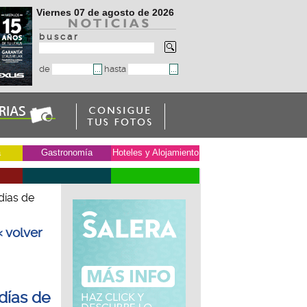
Viernes 07 de agosto de 2026
b u s c a r
de
hasta
a
Gastronomía
Hoteles y Alojamiento
días de
« volver
días de