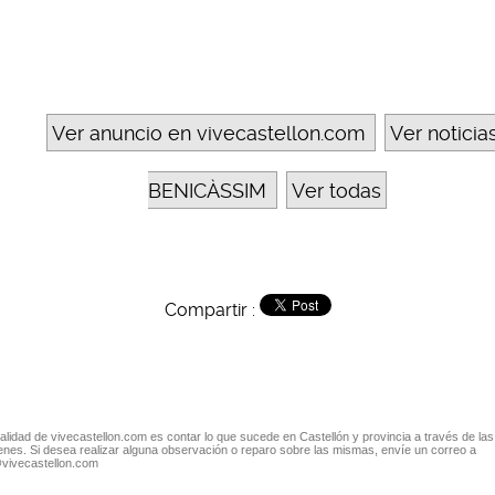
Ver anuncio en vivecastellon.com
Ver noticia
BENICÀSSIM
Ver todas
Compartir :
nalidad de vivecastellon.com es contar lo que sucede en Castellón y provincia a través de las
nes. Si desea realizar alguna observación o reparo sobre las mismas, envíe un correo a
@vivecastellon.com