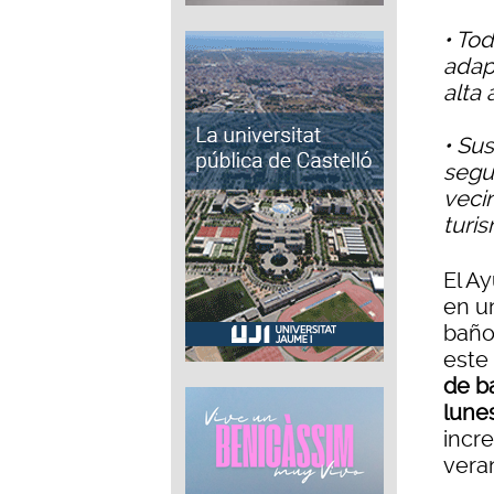
• To
adap
alta
• Su
segui
veci
turis
El A
en un
baño
este
de b
lune
incr
vera