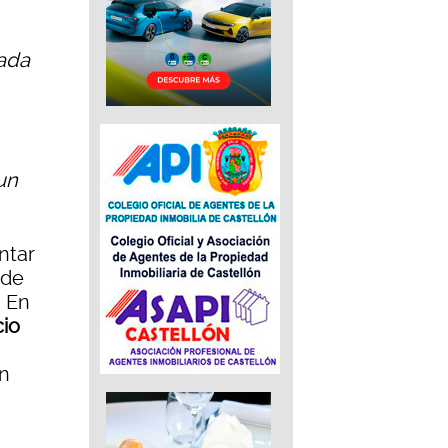
rada
un
ntar
 de
. En
cio
un