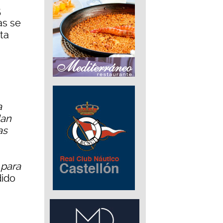
5
as se
ta
a
dan
as
 para
dido