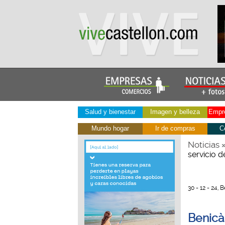
Salud y bienestar
Imagen y belleza
Empre
Mundo hogar
Ir de compras
C
Noticias
servicio 
30 - 12 - 24,
Benicà