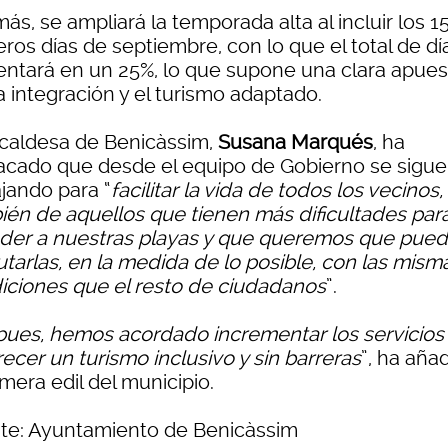
s, se ampliará la temporada alta al incluir los 1
ros días de septiembre, con lo que el total de dí
ntará en un 25%, lo que supone una clara apues
a integración y el turismo adaptado.
lcaldesa de Benicàssim,
Susana Marqués
, ha
acado que desde el equipo de Gobierno se sigue
ajando para “
facilitar la vida de todos los vecinos,
ién de aquellos que tienen más dificultades par
der a nuestras playas y que queremos que pue
utarlas, en la medida de lo posible, con las mism
iciones que el resto de ciudadanos
”.
pues, hemos acordado incrementar los servicios
ecer un turismo inclusivo y sin barreras
”, ha aña
imera edil del municipio.
te: Ayuntamiento de Benicàssim