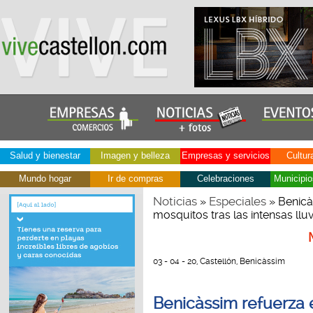
Salud y bienestar
Imagen y belleza
Empresas y servicios
Cultur
Mundo hogar
Ir de compras
Celebraciones
Municipio
Noticias
Especiales
»
» Benicà
mosquitos tras las intensas lluv
03 - 04 - 20, Castellón, Benicàssim
Benicàssim refuerza e