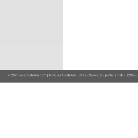
© 2026 vivecastellon.com | Noticias Castellón | C/ La Olivera, 5 - portal 1 - 1B - 12005 