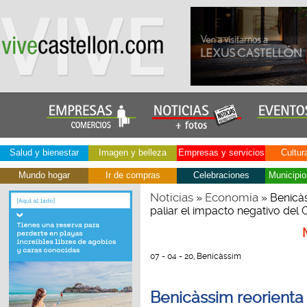
Salud y bienestar
Imagen y belleza
Empresas y servicios
Cultur
Mundo hogar
Ir de compras
Celebraciones
Municipio
Noticias
Economía
»
» Benicàs
paliar el impacto negativo del 
07 - 04 - 20, Benicàssim
Benicàssim reorienta