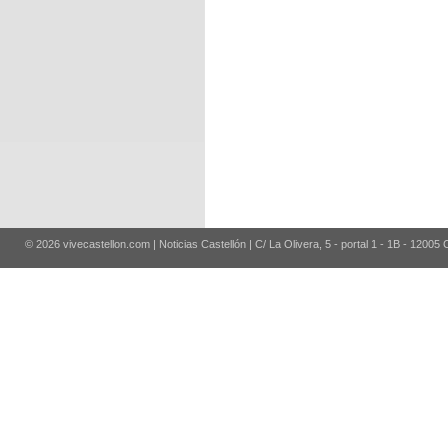
© 2026 vivecastellon.com | Noticias Castellón | C/ La Olivera, 5 - portal 1 - 1B - 12005 