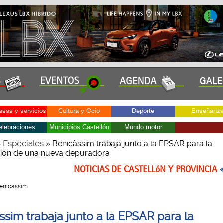
sas y servicios
Cultura y Ocio
Deporte
Enseñanz
elebraciones
Municipios Castellón
Mundo motor
Especiales
»
» Benicàssim trabaja junto a la EPSAR para la
ión de una nueva depuradora
NOTICIAS DE CASTELLóN Y PROVINCIA
 Benicàssim
ssim trabaja junto a la EPSAR para la