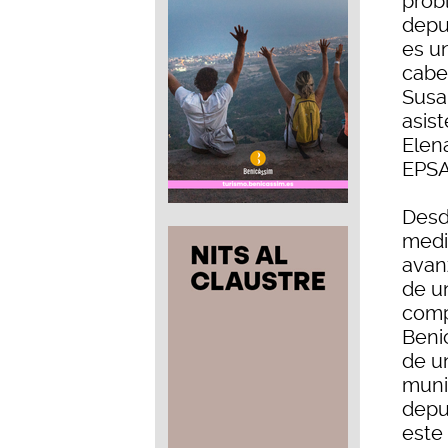
prob
depu
es un
cabe
Susa
asist
Elena
EPSA
Desd
medi
avan
de u
comp
Beni
de un
muni
depu
este