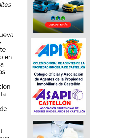
ites
nueva
e
te
to en
ca
as
ción
 la
 de
l