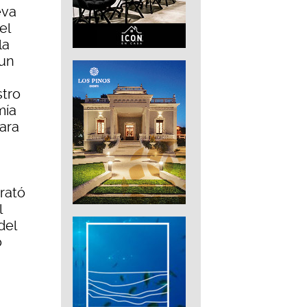
eva
el
la
 un
stro
mía
para
rató
l
del
ó