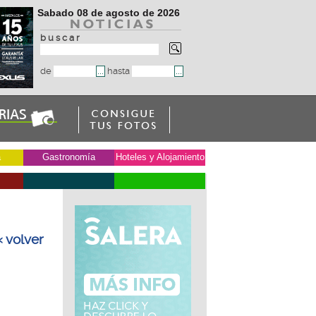
Sabado 08 de agosto de 2026
b u s c a r
de
hasta
a
Gastronomía
Hoteles y Alojamiento
« volver