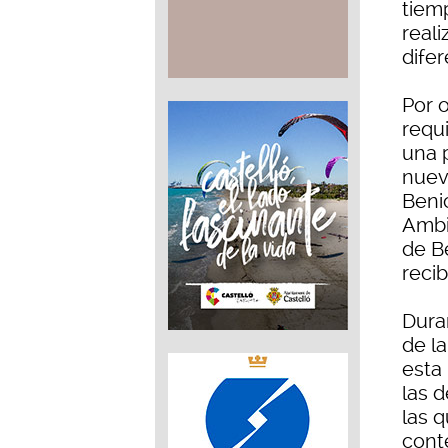
tiem
real
difer
Por 
requ
una 
nuev
Beni
Ambi
de B
recib
Dura
de l
esta
las 
las q
cont