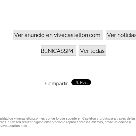
Ver anuncio en vivecastellon.com
Ver noticia
BENICÀSSIM
Ver todas
Compartir :
nalidad de vivecastellon.com es contar lo que sucede en Castellón y provincia a través de las
nes. Si desea realizar alguna observación o reparo sobre las mismas, envíe un correo a
@vivecastellon.com