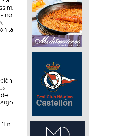
ueva
ssim,
 y no
a,
on la
a
cción
os
 de
cargo
 “En