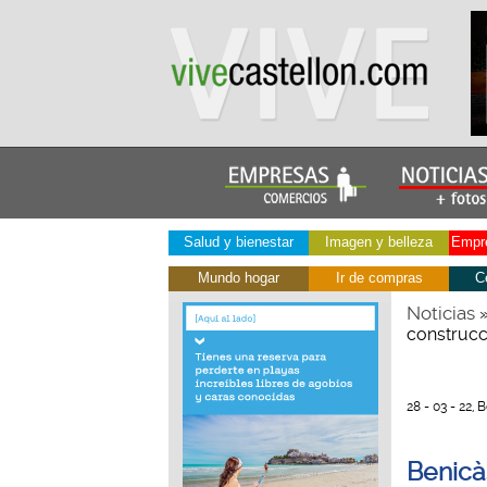
Salud y bienestar
Imagen y belleza
Empre
Mundo hogar
Ir de compras
C
Noticias
construcc
28 - 03 - 22,
Benicà