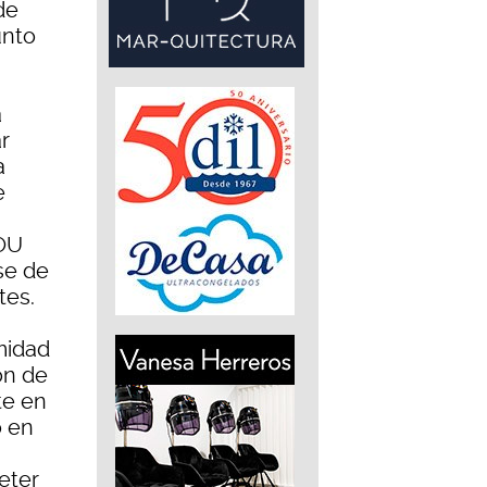
de
unto
a
r
a
e
GOU
se de
tes.
midad
ón de
te en
o en
eter