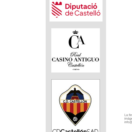
La fi
imáge
info