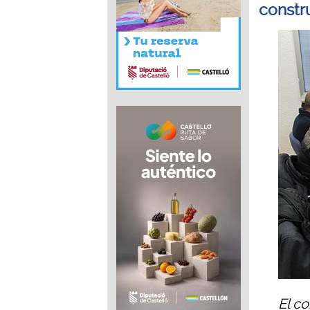
constr
El c