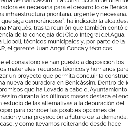
lema de Benicàssim. “La construcción de una n
radora es necesaria para el desarrollo de Benicà
a infraestructura prioritaria, urgente y necesaria,
 que siga demorándose”, ha indicado la alcaldes
na Marqués, tras la reunión que también contó c
encia de la concejala del Ciclo Integral del Agua,
 Llobell, técnicos municipales y, por parte de la
R, el gerente Juan Ángel Conca y técnicos.
e el consistorio se han puesto a disposición los
os materiales, recursos técnicos y humanos par
zar un proyecto que permita concluir la constru
na nueva depuradora en Benicàssim. Dentro de l
romisos que ha llevado a cabo el Ayuntamiento
càssim durante los últimos meses destaca el en
 estudio de las alternativas a la depuración del
cipio para conocer las posibles opciones de
ración y una proyección a futuro de la demanda.
 caso, y como llevamos reiterando desde hace