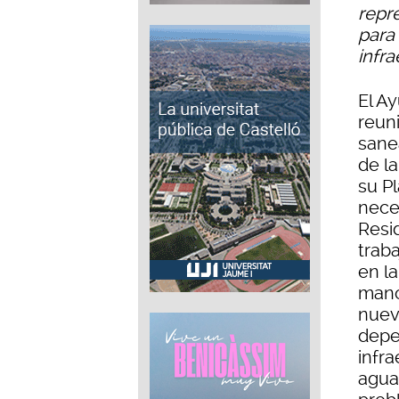
repr
para
infra
El A
reun
sane
de la
su P
nece
Resi
trab
en la
mano
nuev
depe
infr
agua