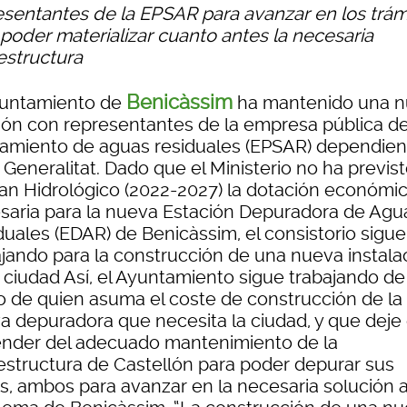
esentantes de la EPSAR para avanzar en los trám
 poder materializar cuanto antes la necesaria
estructura
Benicàssim
yuntamiento de
ha mantenido una 
ión con representantes de la empresa pública d
amiento de aguas residuales (EPSAR) dependien
 Generalitat. Dado que el Ministerio no ha previs
lan Hidrológico (2022-2027) la dotación económi
saria para la nueva Estación Depuradora de Agu
duales (EDAR) de Benicàssim, el consistorio sigue
ajando para la construcción de una nueva instala
 ciudad Así, el Ayuntamiento sigue trabajando de
 de quien asuma el coste de construcción de la
a depuradora que necesita la ciudad, y que deje
nder del adecuado mantenimiento de la
aestructura de Castellón para poder depurar sus
s, ambos para avanzar en la necesaria solución a