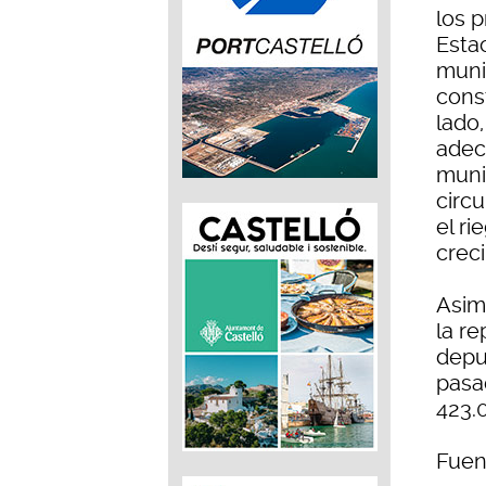
los 
Esta
muni
cons
lado
adec
muni
circu
el ri
crec
Asim
la r
depu
pasa
423.
Fuen