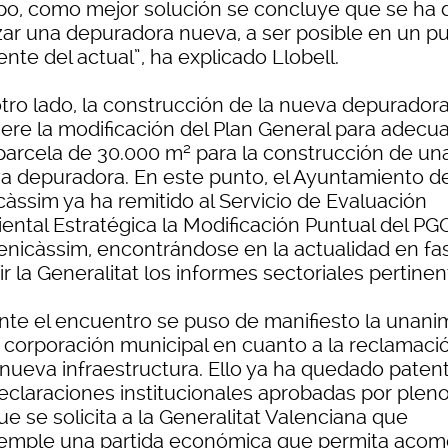
po, como mejor solución se concluye que se ha 
izar una depuradora nueva, a ser posible en un p
ente del actual”, ha explicado Llobell.
otro lado, la construcción de la nueva depurador
iere la modificación del Plan General para adecua
parcela de 30.000 m² para la construcción de un
a depuradora. En este punto, el Ayuntamiento d
càssim ya ha remitido al Servicio de Evaluación
ental Estratégica la Modificación Puntual del P
enicàssim, encontrándose en la actualidad en fa
ir la Generalitat los informes sectoriales pertinen
nte el encuentro se puso de manifiesto la unani
a corporación municipal en cuanto a la reclamaci
 nueva infraestructura. Ello ya ha quedado paten
declaraciones institucionales aprobadas por plen
ue se solicita a la Generalitat Valenciana que
emple una partida económica que permita acom