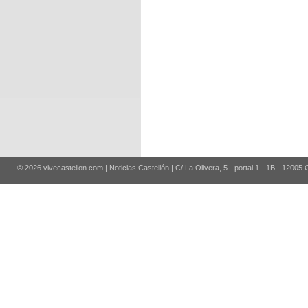
© 2026 vivecastellon.com | Noticias Castellón | C/ La Olivera, 5 - portal 1 - 1B - 12005 