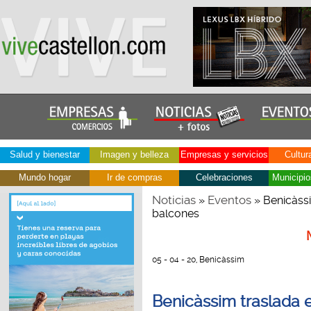
Salud y bienestar
Imagen y belleza
Empresas y servicios
Cultur
Mundo hogar
Ir de compras
Celebraciones
Municipio
Noticias
Eventos
»
» Benicàssi
balcones
05 - 04 - 20, Benicàssim
Benicàssim traslada 