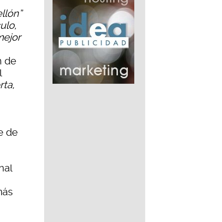
llón”
ulo,
mejor
n de
l
rta,
e de
nal
más