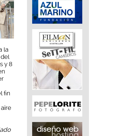
a la
 del
s y 8
en
er
 fin
aire
dado