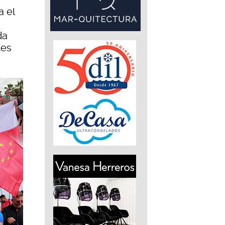
a el
da
tes