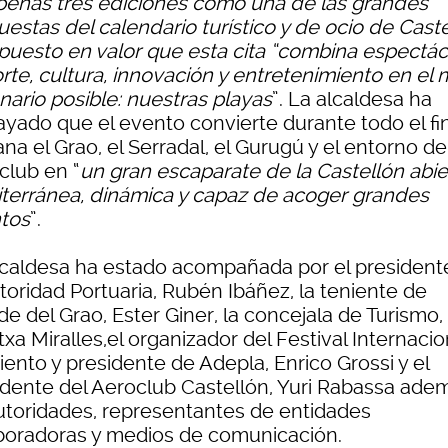
penas tres ediciones como una de las grandes
estas del calendario turístico y de ocio de Caste
 puesto en valor que esta cita “combina espectác
rte, cultura, innovación y entretenimiento en el 
nario posible: nuestras playas
”. La alcaldesa ha
ayado que el evento convierte durante todo el fi
a el Grao, el Serradal, el Gurugú y el entorno de
club en “
un gran escaparate de la Castellón abie
terránea, dinámica y capaz de acoger grandes
tos
”.
lcaldesa ha estado acompañada por el president
toridad Portuaria, Rubén Ibáñez, la teniente de
de del Grao, Ester Giner, la concejala de Turismo,
xa Miralles,el organizador del Festival Internacio
iento y presidente de Adepla, Enrico Grossi y el
idente del Aeroclub Castellón, Yuri Rabassa ade
utoridades, representantes de entidades
boradoras y medios de comunicación.