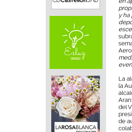
en a
propu
y ha
depo
esce
subr
seman
Aero
medi
even
La a
la Au
alcal
Arant
del V
pres
de a
cola