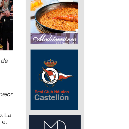
 de
mejor
o. La
 el