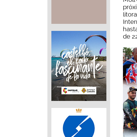
próx
litor
Inter
hast
de 2