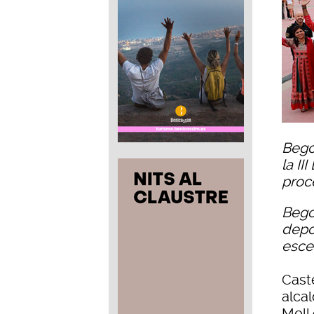
Bego
la II
proc
Bego
depo
esce
Caste
alca
Moll