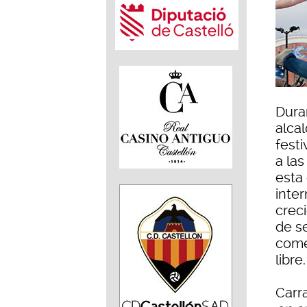
Duran
alca
festi
a la
esta 
inter
creci
de s
come
libre.
Carr