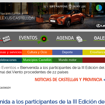
sas y servicios
Cultura y Ocio
Deporte
Enseñanz
elebraciones
Municipios Castellón
Mundo motor
Eventos
»
» Bienvenida a los participantes de la III Edición del
onal del Viento procedentes de 22 países
NOTICIAS DE CASTELLóN Y PROVINCIA
Castellón
ida a los participantes de la III Edición de