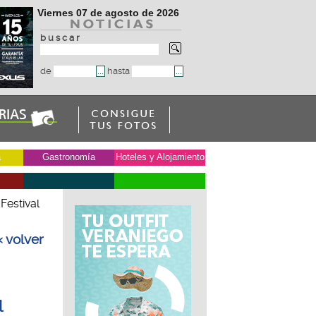
Viernes 07 de agosto de 2026
b u s c a r
de
hasta
a
Gastronomía
Hoteles y Alojamiento
 Festival
« volver
l