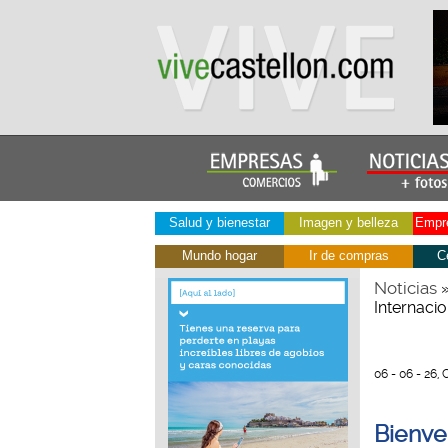
Salud y bienestar
Imagen y belleza
Empre
Mundo hogar
Ir de compras
C
Noticias
Internaci
06 - 06 - 26, 
Bienven