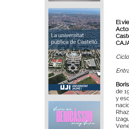
El vi
Actos
Cast
CAJA
Cicl
Entr
Bori
de 19
y es
naci
Rhazi
Izag
Venez