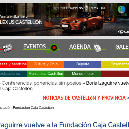
sas y servicios
Cultura y Ocio
Deporte
Enseñanz
elebraciones
Municipios Castellón
Mundo motor
Conferencias, ponencias, simposios
»
» Boris Izaguirre vuelv
 Caja Castellón
NOTICIAS DE CASTELLóN Y PROVINCIA
 Castellón. Fundación Caja Castellón
zaguirre vuelve a la Fundación Caja Castel