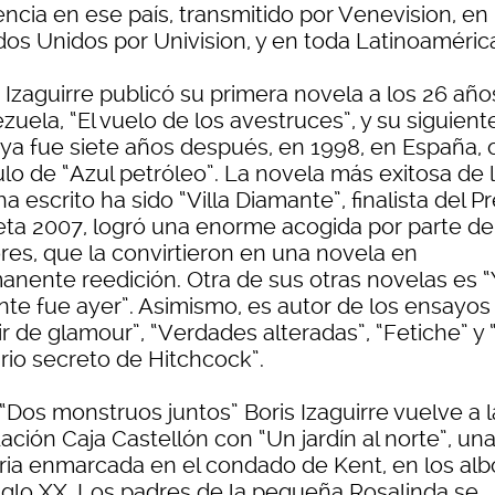
encia en ese país, transmitido por Venevision, en
dos Unidos por Univision, y en toda Latinoaméric
 Izaguirre publicó su primera novela a los 26 año
uela, “El vuelo de los avestruces”, y su siguient
 ya fue siete años después, en 1998, en España, 
tulo de “Azul petróleo”. La novela más exitosa de 
a escrito ha sido “Villa Diamante”, finalista del P
eta 2007, logró una enorme acogida por parte de
ores, que la convirtieron en una novela en
anente reedición. Otra de sus otras novelas es “
nte fue ayer”. Asimismo, es autor de los ensayos
r de glamour”, “Verdades alteradas”, “Fetiche” y 
rio secreto de Hitchcock”.
“Dos monstruos juntos” Boris Izaguirre vuelve a l
ción Caja Castellón con “Un jardín al norte”, un
oria enmarcada en el condado de Kent, en los alb
siglo XX. Los padres de la pequeña Rosalinda se