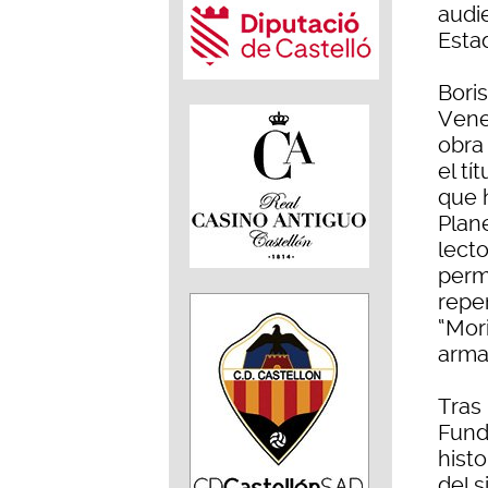
audi
Esta
Boris
Venez
obra
el tí
que h
Plan
lect
perm
repe
“Mori
arma
Tras 
Funda
hist
del 