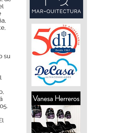
el
e
ña,
e,
a
o su
l
o,
á
05.
El