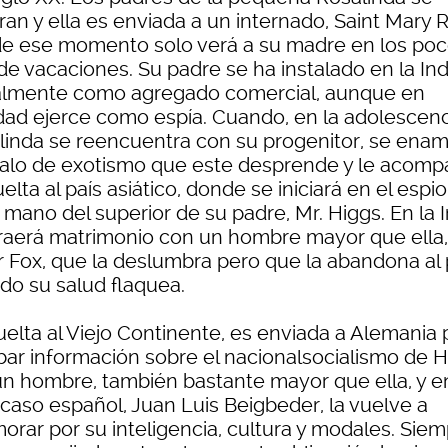
an y ella es enviada a un internado, Saint Mary 
e ese momento solo verá a su madre en los po
de vacaciones. Su padre se ha instalado en la Ind
ialmente como agregado comercial, aunque en
idad ejerce como espía. Cuando, en la adolescenc
linda se reencuentra con su progenitor, se ena
halo de exotismo que este desprende y le acom
elta al país asiático, donde se iniciará en el espi
 mano del superior de su padre, Mr. Higgs. En la 
raerá matrimonio con un hombre mayor que ella,
r Fox, que la deslumbra pero que la abandona al
do su salud flaquea.
uelta al Viejo Continente, es enviada a Alemania 
ar información sobre el nacionalsocialismo de Hi
, un hombre, también bastante mayor que ella, y e
 caso español, Juan Luis Beigbeder, la vuelve a
orar por su inteligencia, cultura y modales. Sie