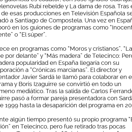
elenovelas Rubí rebelde y La dama de rosa. Tras 
o de esas producciones en Televisión Española s
ladó a Santiago de Compostela. Una vez en Espa
boró en los guiones de programas como “Inocent
nte” o “El súper”.
ece en programas como “Moros y cristianos”, “L
e por delante” y “Más madera” de Telecinco: Per
adera popularidad en España llegaría con su
poración a “Crónicas marcianas”. El director y
entador Javier Sardá le llamó para colaborar en e
ama y Boris Izaguirre se convirtió en todo un
meno mediático. Tras la salida de Carlos Ferrand
uirre pasó a formar pareja presentadora con Sard
e 1999 hasta la desaparición del programa en 20
nte algún tiempo presentó su propio programa “
rión” en Telecinco, pero fue retirado tras pocas