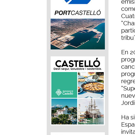
emisi
come
Cuat
“Chan
part
tribu”
En 2
prog
canc
prog
regr
“Sup
nuevo
Jord
Ha si
Espa
invi