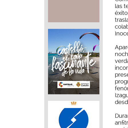
las t
éxit
tras
cola
Inoce
Apar
noch
verd
incor
pres
progr
fenó
Izag
desd
Dura
anfit