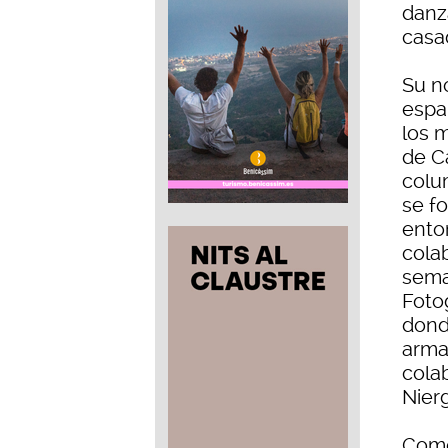
danz
casa
Su no
espa
los 
de C
colu
se fo
ento
cola
seman
Foto
donde
arma
cola
Nier
Como