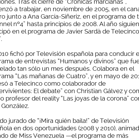
ones. Tras el cierre de “Crónicas marcianas”,
nzó a trabajar, en noviembre de 2005, en el can
ro junto a Ana García-Siñeriz, en el programa de 
nel nº4” hasta principios de 2008. Al año siguie
icipó en el programa de Javier Sardà de Telecinco
.
010 fichó por Televisión española para conducir e
rama de entrevistas “Humanos y divinos” que fu
elado tan sólo un mes después. Colabora en el
rama “Las mañanas de Cuatro”, y en mayo de 20
esó a Telecinco como colaborador de
ervivientes: El debate” con Christian Gálvez y c
 profesor del reality “Las joyas de la corona” co
i González.
do jurado de “¡Mira quién baila!” de Televisión
ñola en dos oportunidades (2008 y 2010), anima
tado de Miss Venezuela —el programa de más