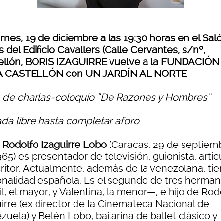
ernes, 19 de diciembre a las 19:30 horas en el Sal
 del Edificio Cavallers (Calle Cervantes, s/nº,
ellón, BORIS IZAGUIRRE vuelve a la FUNDACIÓN
 CASTELLÓN con UN JARDÍN AL NORTE
o de charlas-coloquio “De Razones y Hombres”
ada libre hasta completar aforo
s Rodolfo Izaguirre Lobo
(Caracas, 29 de septiem
65) es presentador de televisión, guionista, articu
critor. Actualmente, además de la venezolana, ti
onalidad española. Es el segundo de tres herma
l, el mayor, y Valentina, la menor—, e hijo de Rod
uirre (ex director de la Cinemateca Nacional de
uela) y Belén Lobo, bailarina de ballet clásico y