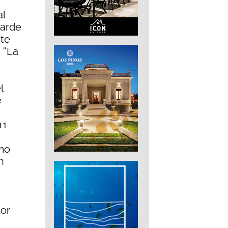
al
tarde
nte
 “La
l
e
11
omo
n
dor