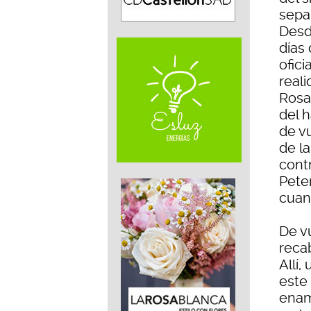
separ
Desd
días 
ofic
real
Rosa
del 
de vu
de la
cont
Pete
cuan
De v
recab
Allí
este
enam