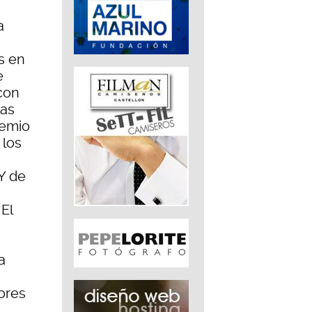
a
s en
e
con
las
remio
 los
Y de
“El
a
a
ores