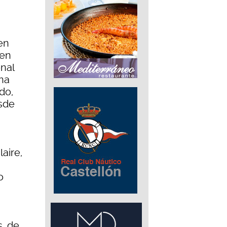
 en
 en
onal
una
do,
esde
aire,
o
, de