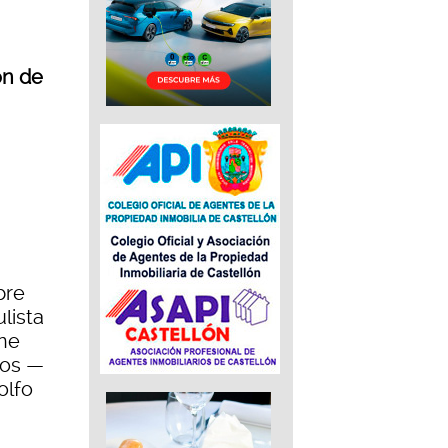
ón de
bre
lista
ene
nos —
olfo