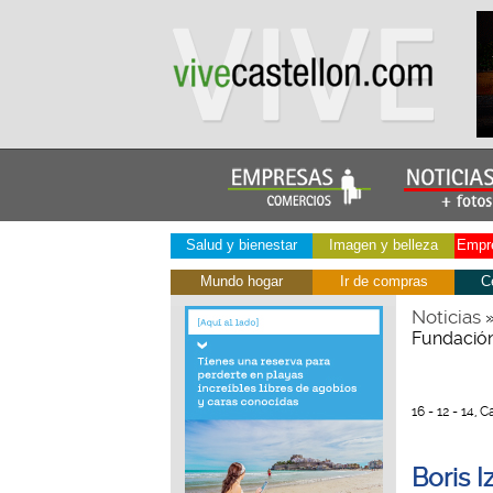
Salud y bienestar
Imagen y belleza
Empre
Mundo hogar
Ir de compras
C
Noticias
Fundación
16 - 12 - 14,
Boris I