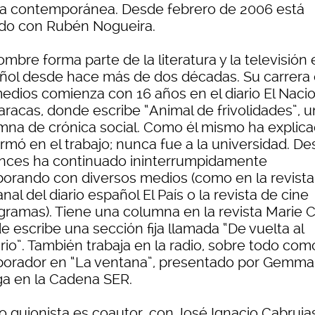
a contemporánea. Desde febrero de 2006 está
do con Rubén Nogueira.
mbre forma parte de la literatura y la televisión
ñol desde hace más de dos décadas. Su carrera
medios comienza con 16 años en el diario El Naci
aracas, donde escribe “Animal de frivolidades”, 
mna de crónica social. Como él mismo ha explica
rmó en el trabajo; nunca fue a la universidad. D
nces ha continuado ininterrumpidamente
borando con diversos medios (como en la revista
al del diario español El País o la revista de cine
gramas). Tiene una columna en la revista Marie Cl
 escribe una sección fija llamada “De vuelta al
rio”. También trabaja en la radio, sobre todo com
borador en “La ventana”, presentado por Gemma
ga en la Cadena SER.
 guionista es coautor, con José Ignacio Cabrujas