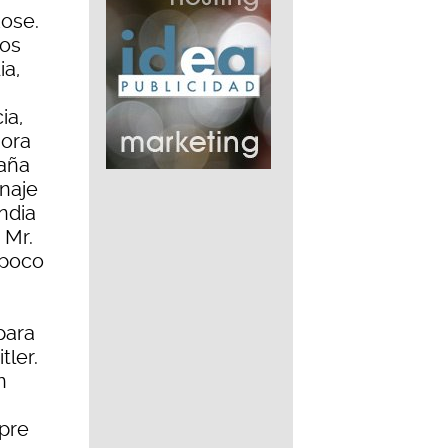
Rose.
cos
ia,
ia,
mora
paña
onaje
India
 Mr.
 poco
para
tler.
n
mpre