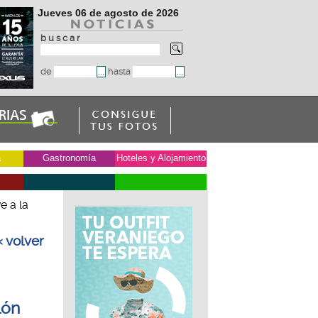
Jueves 06 de agosto de 2026
b u s c a r
de
hasta
a
Gastronomía
Hoteles y Alojamiento
e a la
« volver
lón