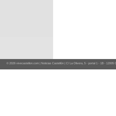
© 2026 vivecastellon.com | Noticias Castellón | C/ La Olivera, 5 - portal 1 - 1B - 12005 