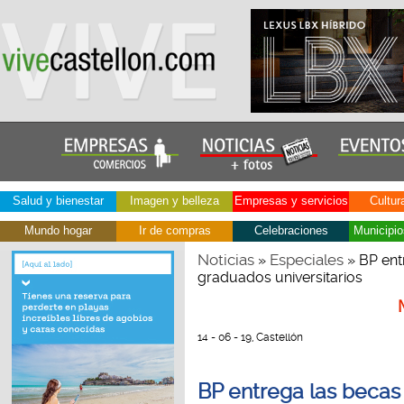
Salud y bienestar
Imagen y belleza
Empresas y servicios
Cultur
Mundo hogar
Ir de compras
Celebraciones
Municipio
Noticias
Especiales
»
» BP ent
graduados universitarios
14 - 06 - 19, Castellón
BP entrega las becas