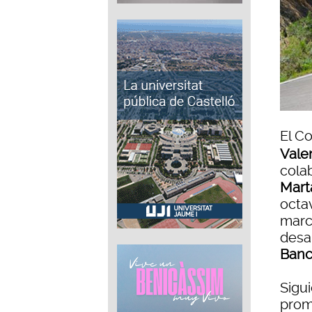
El C
Vale
cola
Mart
octa
marc
desa
Banc
Sigu
prom