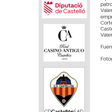
patr
Vale
empr
Corte
Cast
Vale
Fuen
Foto