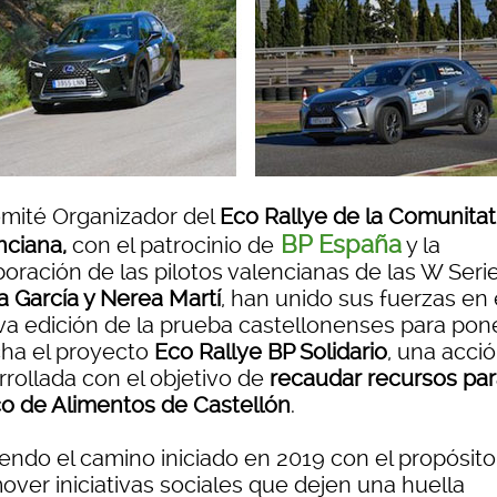
omité Organizador del
Eco Rallye de la Comunitat
BP España
nciana,
con el patrocinio de
y la
boración de las pilotos valencianas de las W Seri
a García y Nerea Martí
, han unido sus fuerzas en
va edición de la prueba castellonenses para pon
ha el proyecto
Eco Rallye BP Solidario
, una acci
rrollada con el objetivo de
recaudar recursos par
o de Alimentos de Castellón
.
iendo el camino iniciado en 2019 con el propósit
over iniciativas sociales que dejen una huella