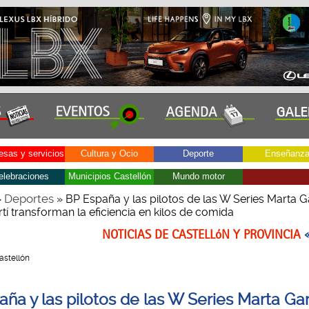
sas y servicios
Cultura y Ocio
Deporte
Enseñanz
elebraciones
Municipios Castellón
Mundo motor
Deportes
»
» BP España y las pilotos de las W Series Marta G
í transforman la eficiencia en kilos de comida
NOTICIAS DE CASTELLóN Y PROVINCIA
Castellón
ña y las pilotos de las W Series Marta Gar