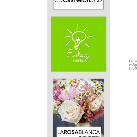
La fi
imáge
info