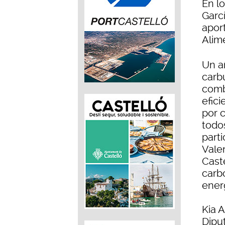
En l
Garcí
apor
Alim
Un a
carbu
comb
efic
por c
todo
part
Vale
Cast
carb
ener
Kia 
Dipu