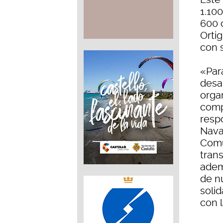
1.100
600 
Ortig
con 
«Par
desar
orga
comp
resp
Nava
Comu
tran
adem
de n
soli
con 