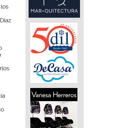
 los
 Díaz
o
n
rlos
ia
so