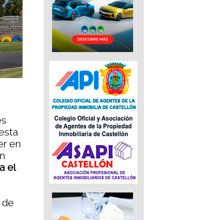
es
 esta
er en
ón
a el
o de