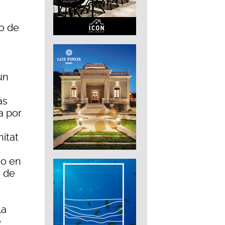
o de
un
ás
a por
itat
jo en
a de
la
e