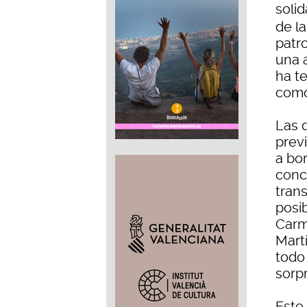
solid
de l
patro
una 
ha te
como
Las 
previ
a bo
conc
tran
posi
Carme
Mart
todo
sorp
Este 