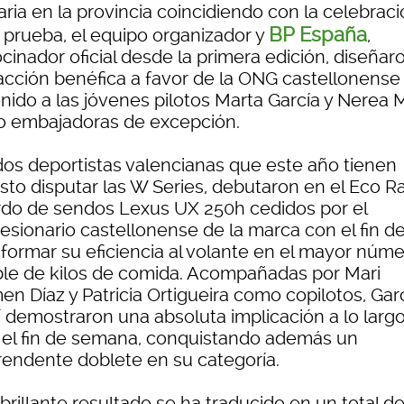
aria en la provincia coincidiendo con la celebrac
BP España
a prueba, el equipo organizador y
,
cinador oficial desde la primera edición, diseñar
acción benéfica a favor de la ONG castellonense
nido a las jóvenes pilotos Marta García y Nerea M
 embajadoras de excepción.
dos deportistas valencianas que este año tienen
sto disputar las W Series, debutaron en el Eco Ra
rdo de sendos Lexus UX 250h cedidos por el
esionario castellonense de la marca con el fin d
sformar su eficiencia al volante en el mayor núm
ble de kilos de comida. Acompañadas por Mari
n Díaz y Patricia Ortigueira como copilotos, Garc
í demostraron una absoluta implicación a lo larg
 el fin de semana, conquistando además un
rendente doblete en su categoría.
brillante resultado se ha traducido en un total d