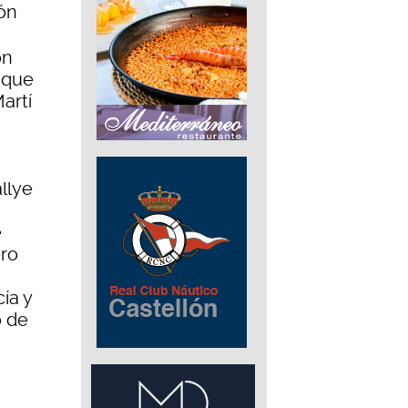
ión
on
 que
artí
llye
e
ero
ía y
o de
e