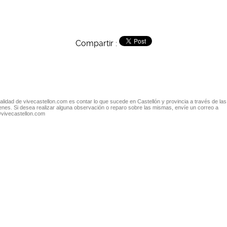
Compartir :
nalidad de vivecastellon.com es contar lo que sucede en Castellón y provincia a través de las
nes. Si desea realizar alguna observación o reparo sobre las mismas, envíe un correo a
@vivecastellon.com