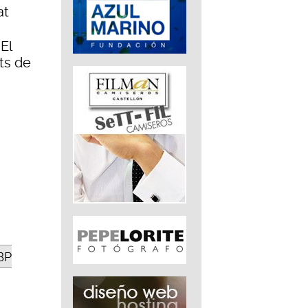
at
 El
ts de
BP