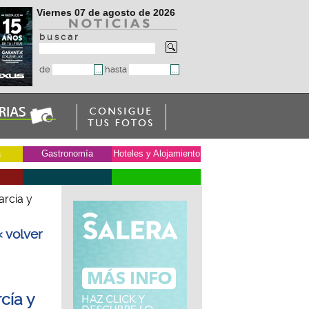
Viernes 07 de agosto de 2026
b u s c a r
de
hasta
a
Gastronomía
Hoteles y Alojamiento
arcía y
« volver
cía y