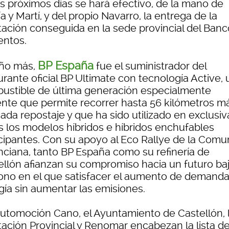
os próximos días se hará efectivo, de la mano de
a y Martí, y del propio Navarro, la entrega de la
tación conseguida en la sede provincial del Banc
entos.
BP España
ño más,
fue el suministrador del
rante oficial BP Ultimate con tecnología Active, 
ustible de última generación especialmente
iente que permite recorrer hasta 56 kilómetros m
ada repostaje y que ha sido utilizado en exclusiv
s los modelos híbridos e híbridos enchufables
icipantes. Con su apoyo al Eco Rallye de la Comun
nciana, tanto BP España como su refinería de
ellón afianzan su compromiso hacia un futuro ba
ono en el que satisfacer el aumento de demand
gía sin aumentar las emisiones.
Automoción Cano, el Ayuntamiento de Castellón, 
tación Provincial y Renomar encabezan la lista d