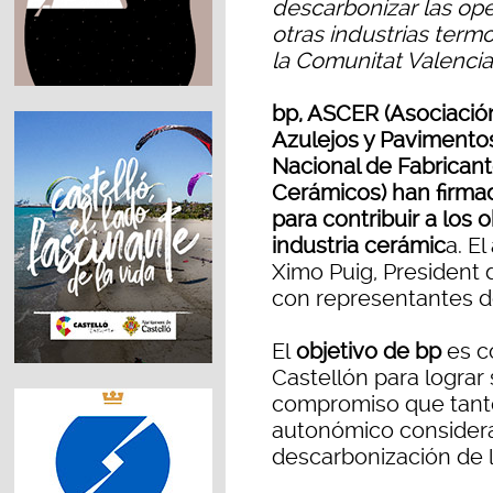
descarbonizar las ope
otras industrias term
la Comunitat Valencia
bp, ASCER (Asociació
Azulejos y Pavimento
Nacional de Fabricant
Cerámicos) han firma
para contribuir a los 
industria cerámic
a. E
Ximo Puig, President d
con representantes 
El
objetivo de bp
es c
Castellón para lograr
compromiso que tanto
autonómico considera
descarbonización de l