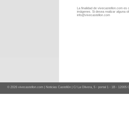
La finalidad de vivecastellon.com es 
imágenes. Si desea realizar alguna o
info@vivecastellon.com
© 2026 vivecastellon.com | Noticias Castellón | C/ La Olivera, 5 - portal 1 - 1B - 12005 