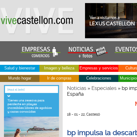
Salud y bienestar
Imagen y belleza
Empresas y servicios
Cultur
Mundo hogar
Ir de compras
Celebraciones
Municipio
Noticias
Especiales
»
» bp imp
España
18 - 01 - 22, Castelló
bp impulsa la descar