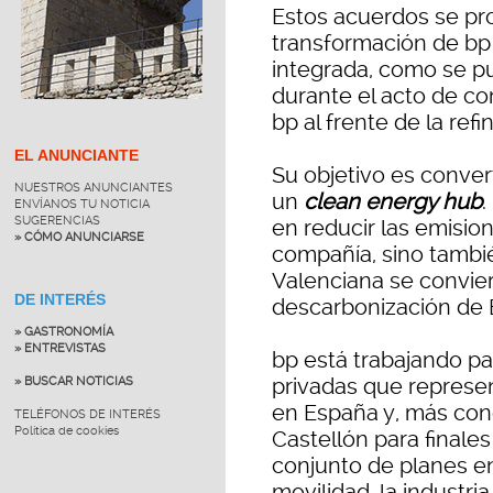
Estos acuerdos se p
transformación de bp
integrada, como se p
durante el acto de c
bp al frente de la refi
EL ANUNCIANTE
Su objetivo es convert
NUESTROS ANUNCIANTES
un
clean energy hub
.
ENVÍANOS TU NOTICIA
SUGERENCIAS
en reducir las emisio
» CÓMO ANUNCIARSE
compañía, sino tambi
Valenciana se convier
DE INTERÉS
descarbonización de 
» GASTRONOMÍA
» ENTREVISTAS
bp está trabajando pa
privadas que represe
» BUSCAR NOTICIAS
en España y, más conc
TELÉFONOS DE INTERÉS
Política de cookies
Castellón para finale
conjunto de planes en
movilidad, la industri