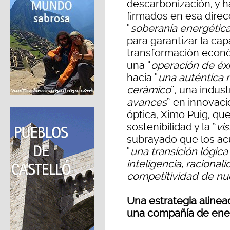
descarbonización, y 
firmados en esa direcc
“
soberanía energétic
para garantizar la ca
transformación econó
una “
operación de éx
hacia “
una auténtica r
cerámico
”, una indus
avances
” en innovaci
óptica, Ximo Puig, q
sostenibilidad y la “
vis
subrayado que los ac
“
una transición lógi
inteligencia, raciona
competitividad de nue
Una estrategia alinea
una compañía de ener