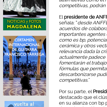
competitivas, podrán t
El
presidente de ANF
señala: “
desde ANFFE
acuerdos de colabora
importantes agentes d
como es bp, potencian 
cerámica y otros vec
relevancia dada la cri
actualmente padece nu
fomentarán el trabaj
fórmulas que permitan
descarbonizarse pudi
competitivas
.”
Por su parte, el
Presid
destacado que el clús
en su alianza con bp p