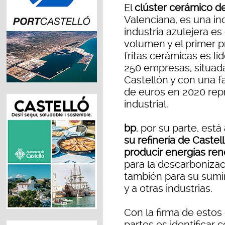
El
clúster cerámico d
Valenciana, es una ind
industria azulejera e
volumen y el primer p
fritas cerámicas es l
250 empresas, situada
Castellón y con una f
de euros en 2020 rep
industrial.
bp
, por su parte, está
su refinería de Caste
producir energías re
para la descarbonizac
también para su sumin
y a otras industrias.
Con la firma de estos 
partes es identificar 