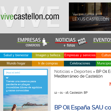
Salud y bienestar
Imagen y belleza
Empresas y servicios
Cultur
Mundo hogar
Ir de compras
Celebraciones
Municipio
Noticias
Deportes
»
» BP Oil 
Mediterráneo de Castellón
12 - 01 - 16, Castellón. BP
BP Oil España SAU co