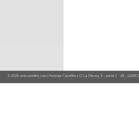
© 2026 vivecastellon.com | Noticias Castellón | C/ La Olivera, 5 - portal 1 - 1B - 12005 