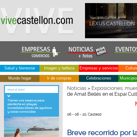
Salud y bienestar
Imagen y belleza
Empresas y servicios
Cultur
Mundo hogar
Ir de compras
Celebraciones
Municipio
Noticias
Exposiciones, mues
»
de Amat Bellés en el Espai Cult
06 - 06 - 20, Castelló
Breve recorrido por 