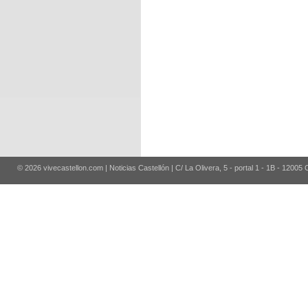
© 2026 vivecastellon.com | Noticias Castellón | C/ La Olivera, 5 - portal 1 - 1B - 12005 