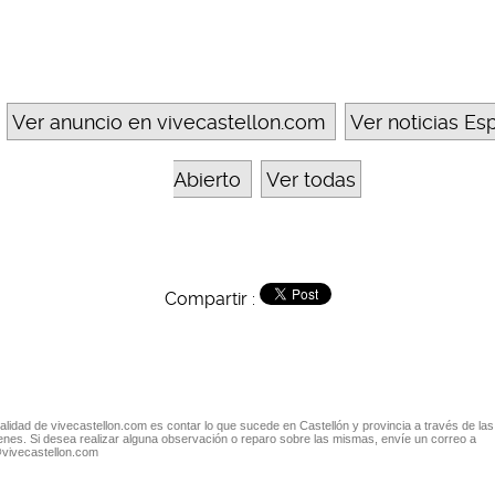
Ver anuncio en vivecastellon.com
Ver noticias Es
Abierto
Ver todas
Compartir :
nalidad de vivecastellon.com es contar lo que sucede en Castellón y provincia a través de las
nes. Si desea realizar alguna observación o reparo sobre las mismas, envíe un correo a
@vivecastellon.com