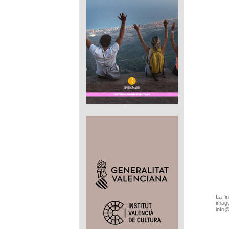
La fi
imáge
info