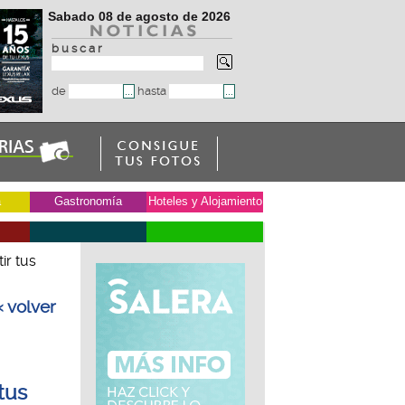
Sabado 08 de agosto de 2026
b u s c a r
de
hasta
a
Gastronomía
Hoteles y Alojamiento
ir tus
« volver
tus