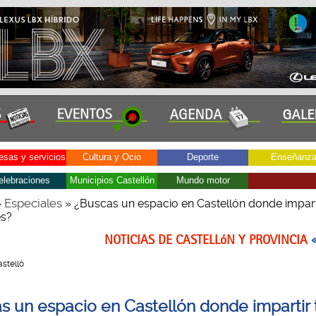
sas y servicios
Cultura y Ocio
Deporte
Enseñanz
elebraciones
Municipios Castellón
Mundo motor
Especiales
»
» ¿Buscas un espacio en Castellón donde impart
es?
NOTICIAS DE CASTELLóN Y PROVINCIA
astelló
s un espacio en Castellón donde impartir 