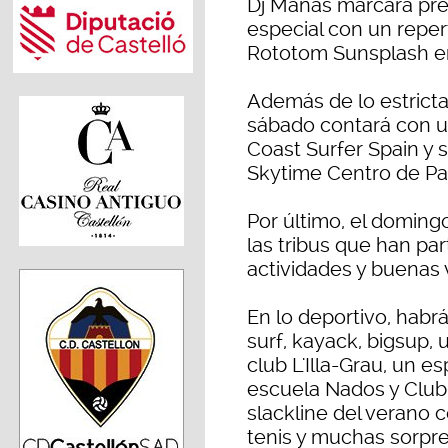
Dj Mañas marcará pre
especial con un repert
Rototom Sunsplash en 
Además de lo estricta
sábado contará con un
Coast Surfer Spain y 
Skytime Centro de Pa
Por último, el doming
las tribus que han pa
actividades y buenas 
En lo deportivo, habr
surf, kayack, bigsup,
club L'Illa-Grau, un e
escuela Nados y Club 
slackline del verano 
tenis y muchas sorpre