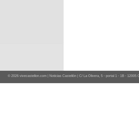
© 2026 vivecastellon.com | Noticias Castellón | C/ La Olivera, 5 - portal 1 - 1B - 12005 