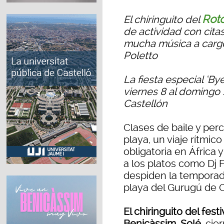
Rot
El chiringuito del
de actividad con citas
mucha música a cargo,
Poletto
La fiesta especial ‘B
viernes 8 al domingo
Castellón
Clases de baile y perc
playa, un viaje rítmic
obligatoria en África
a los platos como Dj F
despiden la temporad
playa del Gurugú de C
El chiringuito del fes
Benicàssim, Solé,
cier