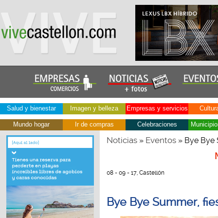
Salud y bienestar
Imagen y belleza
Empresas y servicios
Cultur
Mundo hogar
Ir de compras
Celebraciones
Municipio
Noticias
Eventos
»
» Bye Bye 
08 - 09 - 17, Castellón
Bye Bye Summer, fie