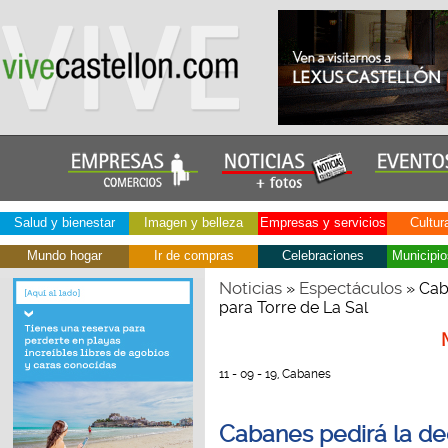
Salud y bienestar
Imagen y belleza
Empresas y servicios
Cultur
Mundo hogar
Ir de compras
Celebraciones
Municipio
Noticias
Espectáculos
»
» Caba
para Torre de La Sal
11 - 09 - 19, Cabanes
Cabanes pedirá la de