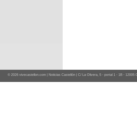
© 2026 vivecastellon.com | Noticias Castellón | C/ La Olivera, 5 - portal 1 - 1B - 12005 