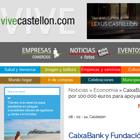
Salud y bienestar
Imagen y belleza
Empresas y servicios
Cultur
Mundo hogar
Ir de compras
Celebraciones
Municipio
Noticias
Economía
»
» CaixaB
por 100.000 euros para apoyar
08 - 02 - 24, Castellón
CaixaBank y Fundaci