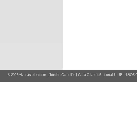
© 2026 vivecastellon.com | Noticias Castellón | C/ La Olivera, 5 - portal 1 - 1B - 12005 