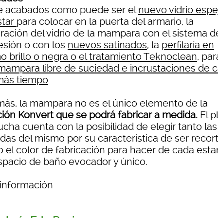
e acabados como puede ser el
nuevo vidrio espe
star
para colocar en la puerta del armario, la
ración del vidrio de la mampara con el sistema d
esión o con los
nuevos satinados
, la
perfilaría en
o brillo o negra o el tratamiento Teknoclean
, par
mampara libre de suciedad e incrustaciones de c
más tiempo
ás, la mampara no es el único elemento de la
ción Konvert que se podrá fabricar a medida.
El p
cha cuenta con la posibilidad de elegir tanto las
das del mismo por su característica de ser recor
 el color de fabricación para hacer de cada esta
spacio de baño evocador y único.
 información