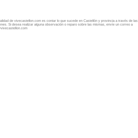
nalidad de vivecastellon.com es contar lo que sucede en Castellón y provincia a través de las
nes. Si desea realizar alguna observación o reparo sobre las mismas, envíe un correo a
@vivecastellon.com