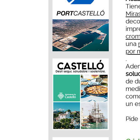
Tien
Mira
deco
impr
crom
una
por 
.
Adem
solu
de du
medi
como
un e
Pide