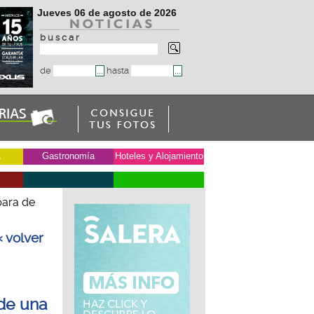
Jueves 06 de agosto de 2026
b u s c a r
de
hasta
a
Gastronomía
Hoteles y Alojamiento
para de
« volver
de una