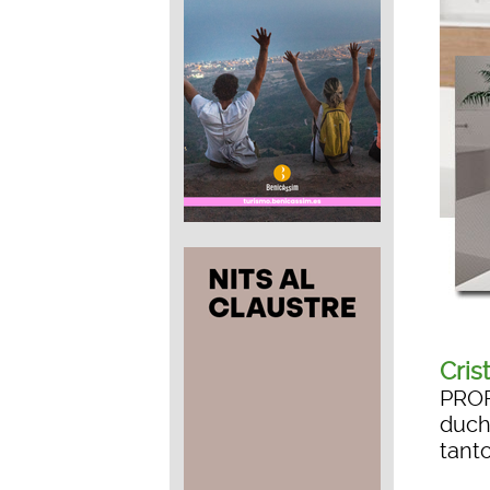
Cris
PROF
duch
tanto