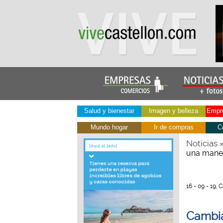
Salud y bienestar
Imagen y belleza
Empre
Mundo hogar
Ir de compras
C
Noticias
una maner
16 - 09 - 19, 
Cambia