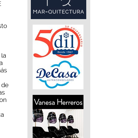
E
sto
 la
a
más
o de
as
ion
ca