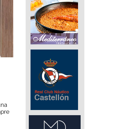
una
mpre