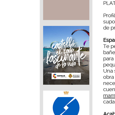
PLA
Profi
supo
de p
Espa
Te p
bañe
para
pequ
Una s
obra
nece
cuen
mamp
cada 
Aca