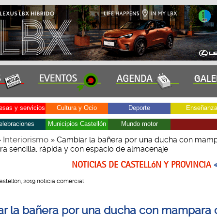
sas y servicios
Cultura y Ocio
Deporte
Enseñanz
elebraciones
Municipios Castellón
Mundo motor
Interiorismo
»
» Cambiar la bañera por una ducha con mam
a sencilla, rápida y con espacio de almacenaje
NOTICIAS DE CASTELLóN Y PROVINCIA
Castellón, 2019 noticia comercial
r la bañera por una ducha con mampara 