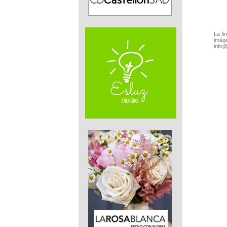
La fi
imáge
info