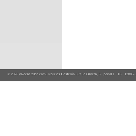
© 2026 vivecastellon.com | Noticias Castellón | C/ La Olivera, 5 - portal 1 - 1B - 12005 