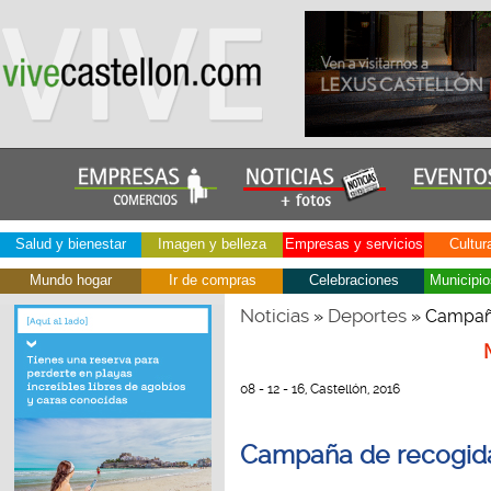
Salud y bienestar
Imagen y belleza
Empresas y servicios
Cultur
Mundo hogar
Ir de compras
Celebraciones
Municipio
Noticias
Deportes
»
» Campaña
08 - 12 - 16, Castellón, 2016
Campaña de recogida