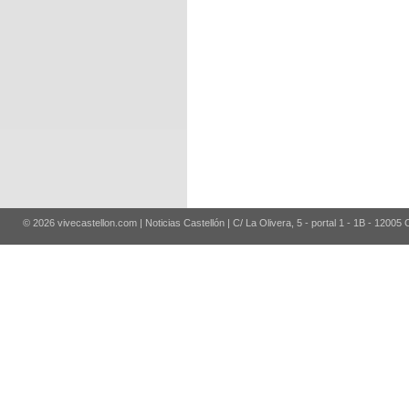
© 2026 vivecastellon.com | Noticias Castellón | C/ La Olivera, 5 - portal 1 - 1B - 12005 