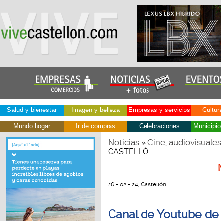
Salud y bienestar
Imagen y belleza
Empresas y servicios
Cultur
Mundo hogar
Ir de compras
Celebraciones
Municipio
Noticias
Cine, audiovisuales
»
CASTELLÓ
26 - 02 - 24, Castellón
Canal de Youtube d