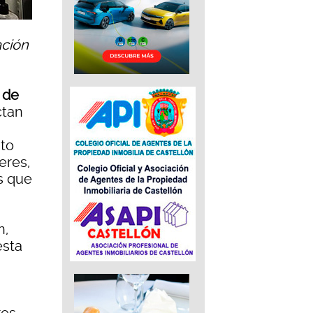
ación
 de
ctan
to
eres,
as que
n,
esta