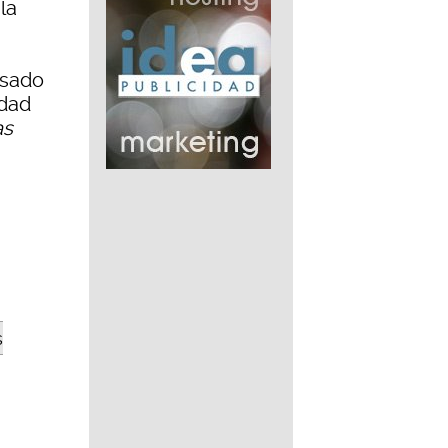
la
esado
edad
as
s