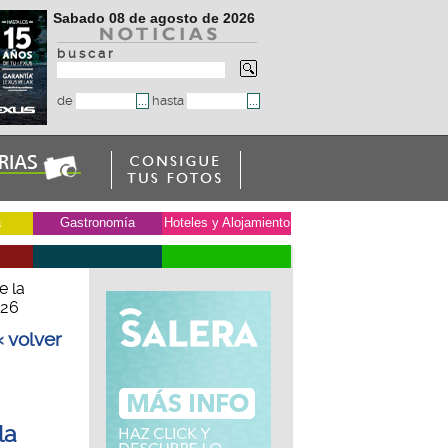
Sabado 08 de agosto de 2026
b u s c a r
de
hasta
a
Gastronomía
Hoteles y Alojamiento
e la
026
« volver
la