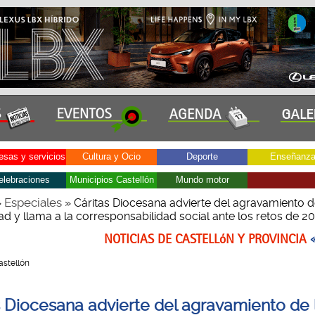
sas y servicios
Cultura y Ocio
Deporte
Enseñanz
elebraciones
Municipios Castellón
Mundo motor
Especiales
»
» Cáritas Diocesana advierte del agravamiento d
ad y llama a la corresponsabilidad social ante los retos de 2
NOTICIAS DE CASTELLóN Y PROVINCIA
Castellón
s Diocesana advierte del agravamiento de 