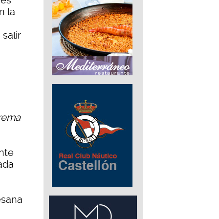
res
n la
salir
trema
nte
cada
esana