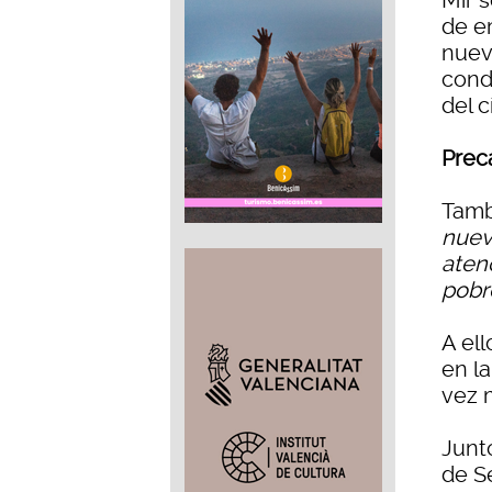
Mir 
de e
nuev
condi
del c
Prec
Tamb
nuev
aten
pobr
A el
en la
vez m
Junt
de S