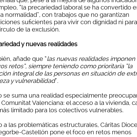
señala que, pese a la mejora de algunos indicado
mpleo, “la precariedad laboral se ha convertido e
a normalidad”, con trabajos que no garantizan
ciones suficientes para vivir con dignidad ni para 
írculo de la exclusión.
ariedad y nuevas realidades
ién, añade que “
las nuevas realidades imponen
os retos”, siempre teniendo como prioritaria “la
ción integral de las personas en situación de ex
eza y vulnerabilidad
”.
lo se suma una realidad especialmente preocupa
 Comunitat Valenciana: el acceso a la vivienda, 
ás limitado para los colectivos vulnerables.
o a las problemáticas estructurales, Cáritas Dioc
egorbe-Castellón pone el foco en retos menos