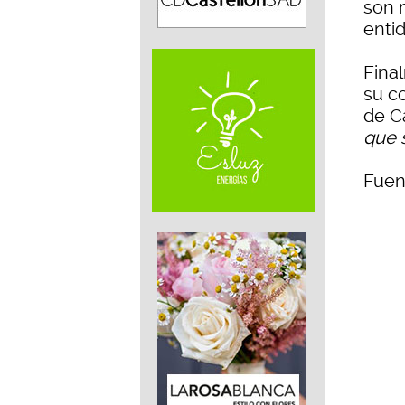
son 
enti
Fina
su co
de C
que 
Fuen