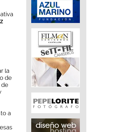
iativa
z
r la
do de
n de
y
nto a
resas