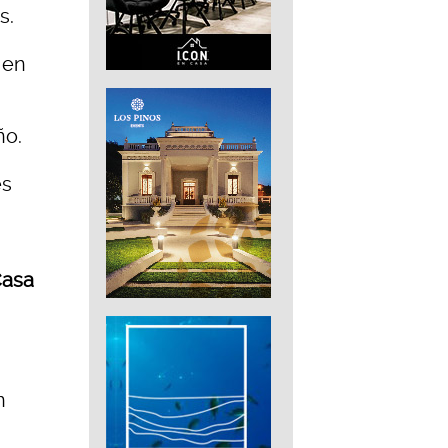
s.
 en
ño.
es
asa
n