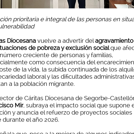
ión prioritaria e integral de las personas en situ
ulnerabilidad
tas Diocesana
vuelve a advertir del
agravamiento
situaciones de pobreza y exclusión social
que afe
 número creciente de personas y familias,
cialmente como consecuencia del encarecimien
oste de la vida, la subida continuada de los alquil
ecariedad laboral y las dificultades administrativ
tan a la población migrante.
irector de Cáritas Diocesana de Segorbe-Castelló
cisco Mir
, subraya el impacto social que supone 
ación y anuncia el refuerzo de proyectos sociales
e durante el año 2026.