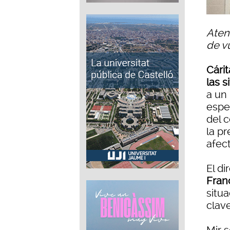
Atenc
de v
Cári
las 
a un
espe
del c
la pr
afec
El d
Fran
situ
clav