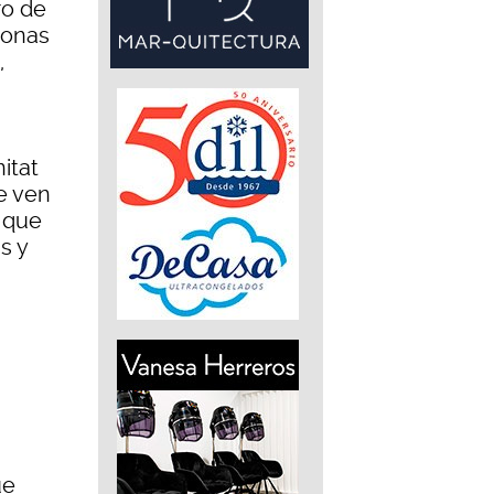
ro de
sonas
,
itat
e ven
a que
s y
ue