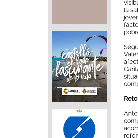
visib
la s
jóven
fact
pobr
Segú
Vale
afect
Cárit
situ
comp
Reto
Ante
comp
acom
refo