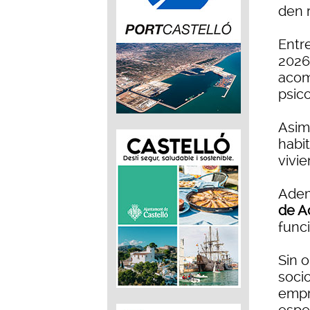
den 
Entre
2026
acom
psic
Asim
habit
vivie
Adem
de Ac
func
Sin 
soci
empr