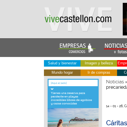
Salud y bienestar
Imagen y belleza
Empre
Mundo hogar
Ir de compras
C
Noticias
precaried
14 - 01 - 26, 
Cárita