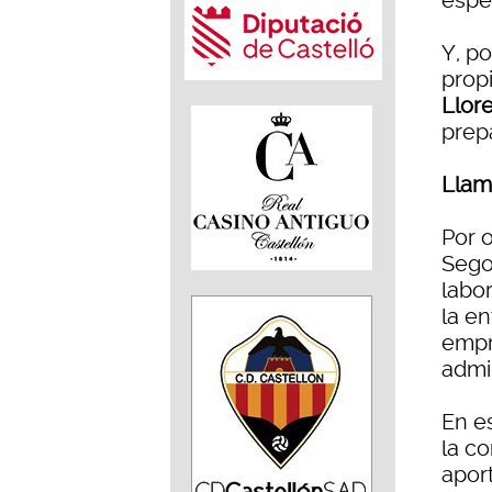
espe
Y, po
propi
Llor
prep
Llam
Por o
Sego
labor
la en
empr
admi
En es
la c
apor