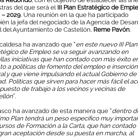
os Redondo
, con el objetivo de establecer las lín
tras del que será el
III Plan Estratégico de Empl
 – 2029
. Una reunión en la que ha participado
ién la jefa del negociado de la Agencia de Desarr
l del Ayuntamiento de Castellón,
Reme Pavón
.
lcaldesa ha avanzado que “
en este nuevo III Plan
atégico de Empleo se va seguir avanzando en
llas iniciativas que han contado con más éxito e
to a políticas de fomento del empleo e inserción
ral y que viene impulsando el actual Gobierno de 
d. Políticas que sirven para hacer más fácil el a
 puesto de trabajo a los vecinos y vecinas de
ellón
”.
asco ha avanzado de esta manera que “
dentro d
imo Plan tendrá un peso específico muy importa
cursos de Formación a la Carta, que han contado
gran aceptación desde su puesta en marcha, al