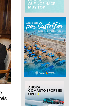
e
 más