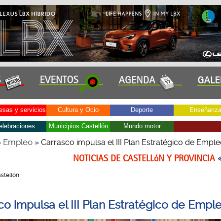
sas y servicios
Cultura y Ocio
Deporte
Enseñanz
elebraciones
Municipios Castellón
Mundo motor
Empleo
»
» Carrasco impulsa el III Plan Estratégico de Empl
NOTICIAS DE CASTELLóN Y PROVINCIA
astellón
co impulsa el III Plan Estratégico de Empl