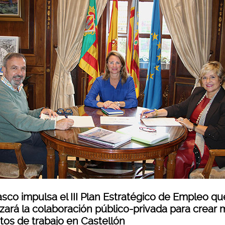
asco impulsa el III Plan Estratégico de Empleo qu
rzará la colaboración público-privada para crear
tos de trabajo en Castellón