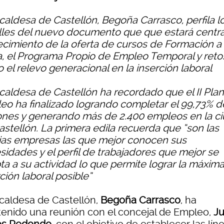
lcaldesa de Castellón, Begoña Carrasco, perfila l
lles del nuevo documento que que estará centr
recimiento de la oferta de cursos de Formación a 
a, el Programa Propio de Empleo Temporal y reto
 el relevo generacional en la inserción laboral
lcaldesa de Castellón ha recordado que el II Pla
eo ha finalizado logrando completar el 99,73% d
ones y generando más de 2.400 empleos en la c
astellón. La primera edila recuerda que “son las
ias empresas las que mejor conocen sus
sidades y el perfil de trabajadores que mejor se
ta a su actividad lo que permite lograr la máxim
ción laboral posible”
lcaldesa de Castellón,
Begoña Carrasco
, ha
enido una reunión con el concejal de Empleo,
J