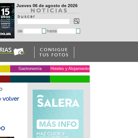
Jueves 06 de agosto de 2026
b u s c a r
de
hasta
a
Gastronomía
Hoteles y Alojamiento
eo
« volver
eo