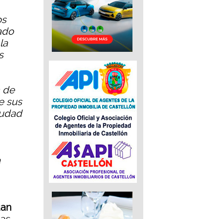
os
ado
la
s
n de
e sus
iudad
a
uan