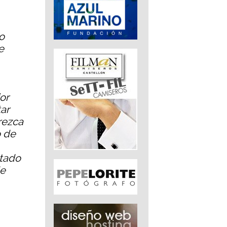
o
e
or
tar
rezca
o de
ltado
de