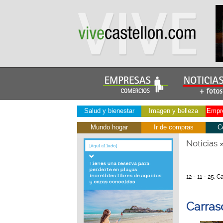
Salud y bienestar
Imagen y belleza
Empre
Mundo hogar
Ir de compras
C
Noticias
12 - 11 - 25, C
Carras