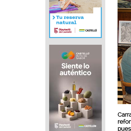
Carr
refo
pues