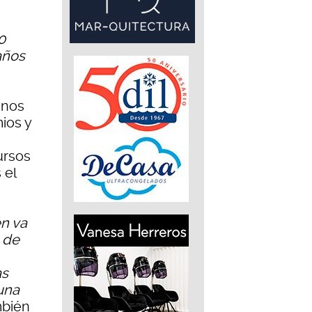
0
años
mnos
ios y
ursos
 el
n va
 de
as
una
mbién