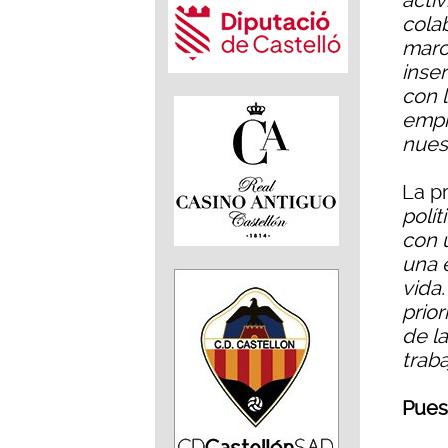
activ
cola
marc
inse
con 
empr
nues
La pr
polít
con 
una 
vida
prio
de l
trab
Pues