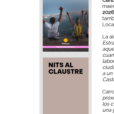
Carl
maes
2026
tamb
Loca
La a
Estr
aque
cuan
labo
ciuda
a un
Cast
Carr
próx
los 
una 