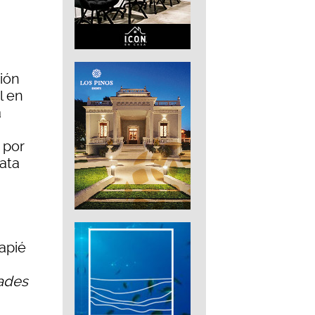
ión
l en
a
 por
iata
apié
dades