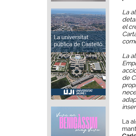
La a
deta
el c
Cart
como
La a
Empl
acci
de C
prop
nece
adap
inser
La a
mant