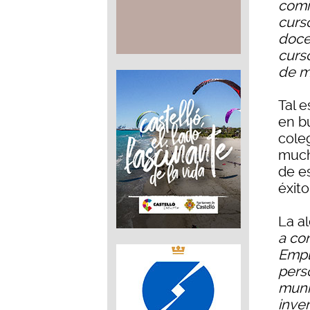
comi
curso
doce
curs
de m
Tal 
en b
cole
much
de es
éxito
La a
a co
Empl
pers
muni
inve