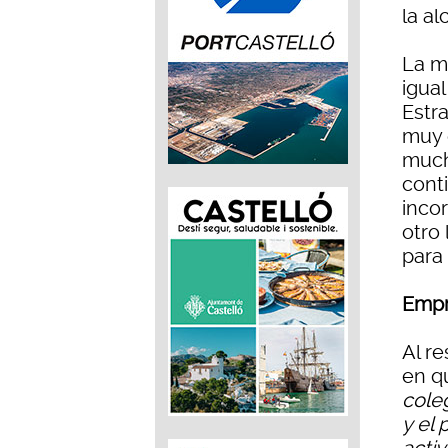
la al
La m
igual
Estr
muy 
mucho
cont
inco
otro
para
Empr
Al r
en q
cole
y el 