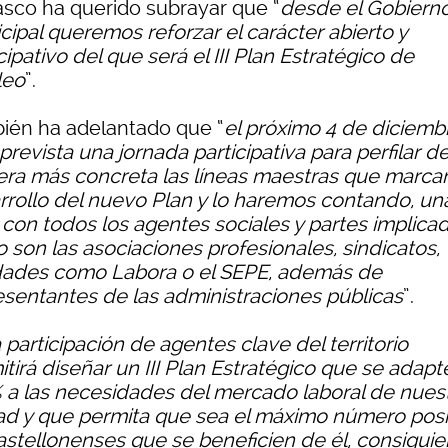
asco ha querido subrayar que “
desde el Gobiern
cipal queremos reforzar el carácter abierto y
cipativo del que será el III Plan Estratégico de
leo
”.
ién ha adelantado que “
el próximo 4 de diciemb
prevista una jornada participativa para perfilar d
ra más concreta las líneas maestras que marcar
rrollo del nuevo Plan y lo haremos contando, un
 con todos los agentes sociales y partes implica
 son las asociaciones profesionales, sindicatos,
dades como Labora o el SEPE, además de
esentantes de las administraciones públicas
”.
 participación de agentes clave del territorio
tirá diseñar un III Plan Estratégico que se adapte
 a las necesidades del mercado laboral de nues
ad y que permita que sea el máximo número posi
astellonenses que se beneficien de él, consigui