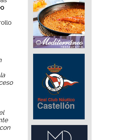
eas
eo
ollo
n
la
cceso
el
nte
 con