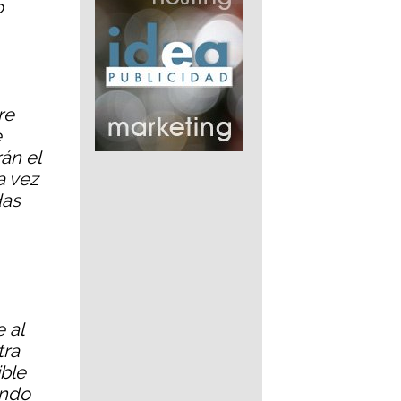
o
re
e
án el
a vez
das
 al
tra
ble
endo