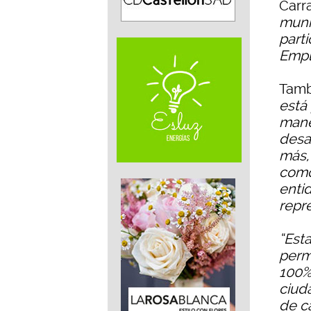
Carr
muni
parti
Emp
Tamb
está 
mane
desa
más,
como
enti
repr
“Esta
permi
100%
ciud
de c