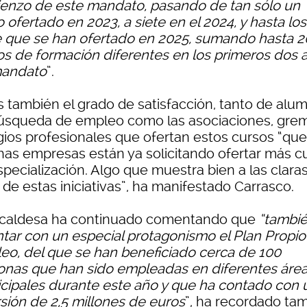
enzo de este mandato, pasando de tan sólo un
 ofertado en 2023, a siete en el 2024, y hasta los
 que se han ofertado en 2025, sumando hasta 2
os de formación diferentes en los primeros dos 
andato
”.
es también el grado de satisfacción, tanto de alu
úsqueda de empleo como las asociaciones, grem
gios profesionales que ofertan estos cursos “que
as empresas están ya solicitando ofertar más c
pecialización. Algo que muestra bien a las claras
 de estas iniciativas”, ha manifestado Carrasco.
lcaldesa ha continuado comentando que
“tambié
ntar con un especial protagonismo el Plan Propio
eo, del que se han beneficiado cerca de 100
onas que han sido empleadas en diferentes áre
cipales durante este año y que ha contado con 
rsión de 2,5 millones de euros
”, ha recordado ta