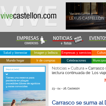
Salud y bienestar
Imagen y belleza
Empresas y servicios
Cultur
Mundo hogar
Ir de compras
Celebraciones
Municipio
Noticias
Cultura
»
» Carrasco s
lectura continuada de ´Los viaje
23 - 04 - 26, Castellón
Carrasco se suma al D