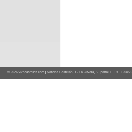
© 2026 vivecastellon.com | Noticias Castellón | C/ La Olivera, 5 - portal 1 - 1B - 12005 