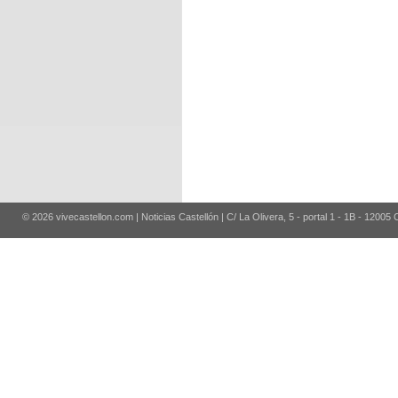
© 2026 vivecastellon.com | Noticias Castellón | C/ La Olivera, 5 - portal 1 - 1B - 12005 