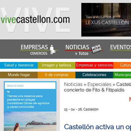
Salud y bienestar
Imagen y belleza
Empresas y servicios
Cultur
Mundo hogar
Ir de compras
Celebraciones
Municipio
Noticias
Especiales
»
» Castell
concierto de Fito & Fitipaldis
15 - 04 - 26, Castellón
Castellón activa un o