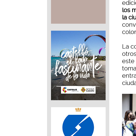
edici
los 
la c
conve
color
La c
otros
este 
toma
entra
ciud