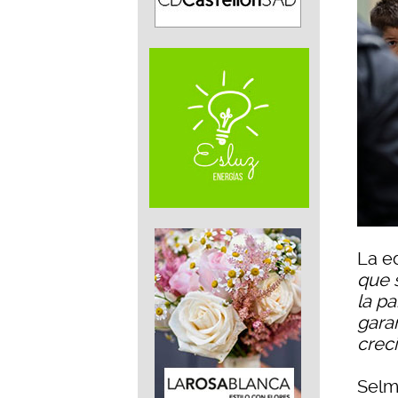
La e
que 
la pa
gara
crec
Selm