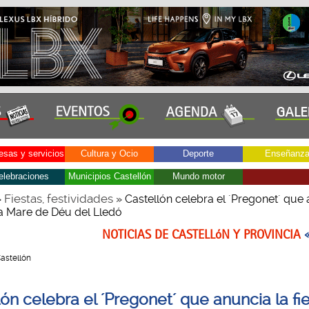
sas y servicios
Cultura y Ocio
Deporte
Enseñanz
elebraciones
Municipios Castellón
Mundo motor
Fiestas, festividades
»
» Castellón celebra el ´Pregonet´ que 
la Mare de Déu del Lledó
NOTICIAS DE CASTELLóN Y PROVINCIA
Castellón
ón celebra el ´Pregonet´ que anuncia la fi