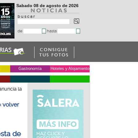
Sabado 08 de agosto de 2026
b u s c a r
de
hasta
a
Gastronomía
Hoteles y Alojamiento
anuncia la
« volver
esta de