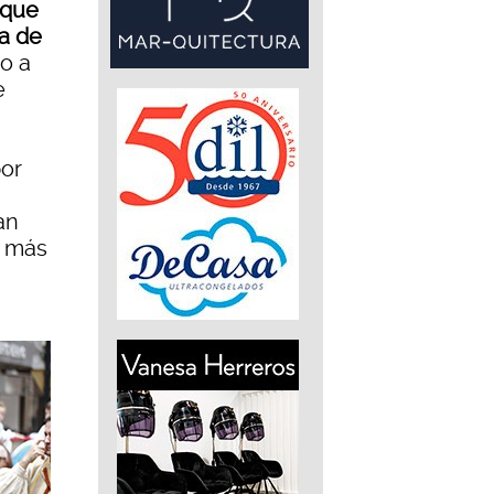
 que
a de
to a
e
or
a
an
s más