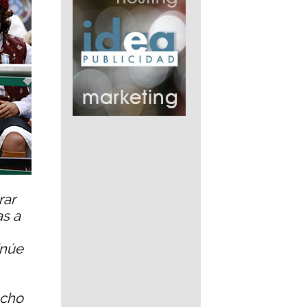
rar
as a
inúe
ucho