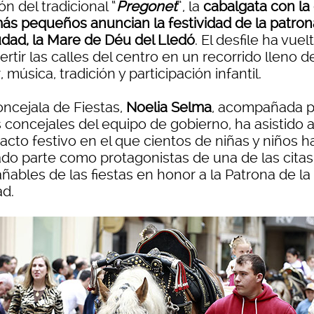
ón del tradicional “
Pregonet
”, la
cabalgata con la
más pequeños anuncian la festividad de la patron
iudad, la Mare de Déu del Lledó
. El desfile ha vuel
rtir las calles del centro en un recorrido lleno d
, música, tradición y participación infantil.
oncejala de Fiestas,
Noelia Selma
, acompañada p
 concejales del equipo de gobierno, ha asistido 
acto festivo en el que cientos de niñas y niños h
do parte como protagonistas de una de las cita
ñables de las fiestas en honor a la Patrona de la
ad.