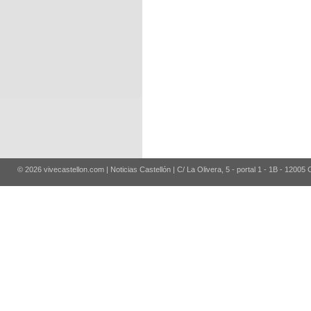
© 2026 vivecastellon.com | Noticias Castellón | C/ La Olivera, 5 - portal 1 - 1B - 12005 