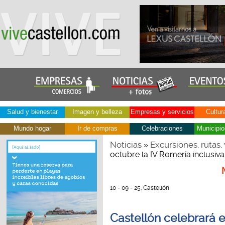
Salud y bienestar
Imagen y belleza
Empresas y servicios
Cultur
Mundo hogar
Ir de compras
Celebraciones
Municipio
Noticias
Excursiones, rutas, 
»
octubre la IV Romería inclusiv
10 - 09 - 25, Castellón
Castellón celebrará e