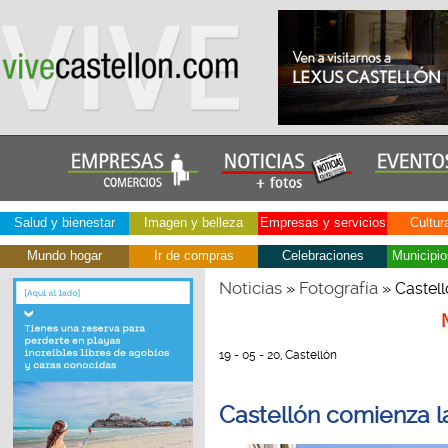
Salud y bienestar
Imagen y belleza
Empresas y servicios
Cultur
Mundo hogar
Ir de compras
Celebraciones
Municipio
Noticias
Fotografía
»
» Castell
19 - 05 - 20, Castellón
Castellón comienza l