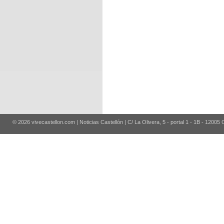
© 2026 vivecastellon.com | Noticias Castellón | C/ La Olivera, 5 - portal 1 - 1B - 12005 