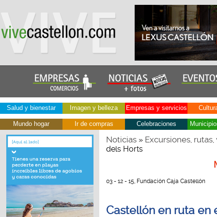
Salud y bienestar
Imagen y belleza
Empresas y servicios
Cultur
Mundo hogar
Ir de compras
Celebraciones
Municipio
Noticias
Excursiones, rutas, 
»
dels Horts
03 - 12 - 15, Fundación Caja Castellón
Castellón en ruta en 