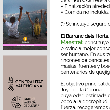
dels Horts, carretera 
√ Finalización alreded
√ Comida no incluida.
(*) Se incluye seguro 
El Barranc dels Horts
Maestrat
, constituye
provincia mejor conse
ser humano. En sus 70
rincones de bancales 
masías, fuentes y bo
centenarios de quejig
El objetivo principal d
Joya de la Corona” d
cuya edad estimada d
poco a la decrepitud.
fuerza, recogeremos 