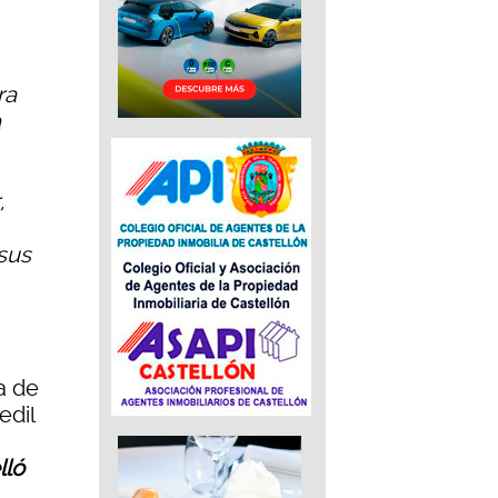
ra
a
,
sus
a de
edil
lló