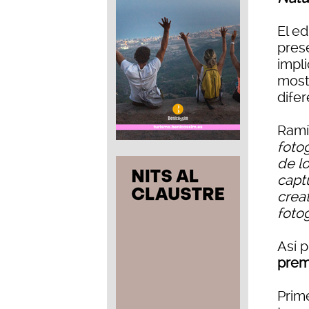
El ed
pres
impl
most
difer
Ramí
fotog
de l
capt
creat
fotog
Así 
prem
Prime