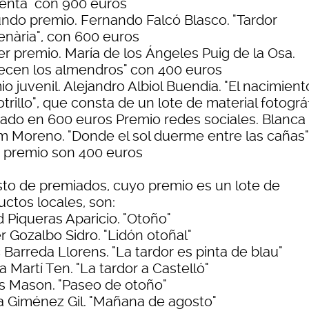
enta" con 900 euros
ndo premio. Fernando Falcó Blasco. "Tardor
enària", con 600 euros
er premio. María de los Ángeles Puig de la Osa.
recen los almendros" con 400 euros
o juvenil. Alejandro Albiol Buendía. "El nacimien
trillo", que consta de un lote de material fotográ
rado en 600 euros Premio redes sociales. Blanca
m Moreno. "Donde el sol duerme entre las cañas"
 premio son 400 euros
esto de premiados, cuyo premio es un lote de
uctos locales, son:
 Piqueras Aparicio. "Otoño"
r Gozalbo Sidro. "Lidón otoñal"
Barreda Llorens. "La tardor es pinta de blau"
a Martí Ten. "La tardor a Castelló"
s Mason. "Paseo de otoño"
a Giménez Gil. "Mañana de agosto"