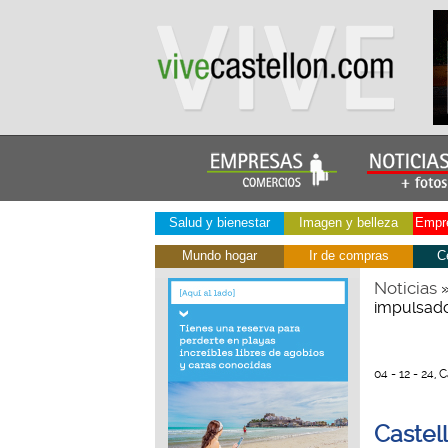
Salud y bienestar
Imagen y belleza
Empre
Mundo hogar
Ir de compras
C
Noticias
impulsado
04 - 12 - 24, 
Castel