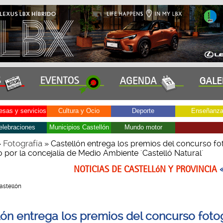
sas y servicios
Cultura y Ocio
Deporte
Enseñanz
elebraciones
Municipios Castellón
Mundo motor
Fotografía
»
» Castellón entrega los premios del concurso fo
 por la concejalía de Medio Ambiente ´Castelló Natural´
NOTICIAS DE CASTELLóN Y PROVINCIA
Castellón
lón entrega los premios del concurso foto