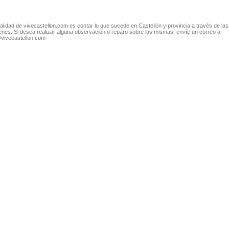
nalidad de vivecastellon.com es contar lo que sucede en Castellón y provincia a través de las
nes. Si desea realizar alguna observación o reparo sobre las mismas, envíe un correo a
@vivecastellon.com