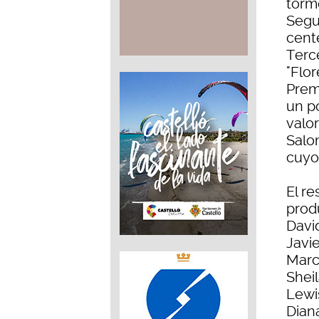
torm
Segu
cent
Terc
"Flo
Premi
un po
valo
Salo
cuyo
El r
prod
David
Javie
Marc 
Sheil
Lewi
Dian