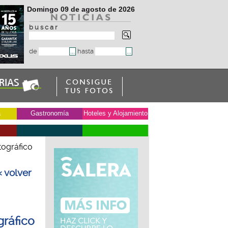
Domingo 09 de agosto de 2026
b u s c a r
de
hasta
a
Gastronomía
Hoteles y Alojamiento
tográfico
« volver
gráfico