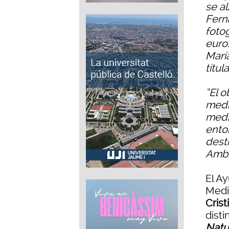
se a
Fern
foto
euro
María
titu
“El 
media
medi
entor
dest
Ambi
El A
Medi
Cris
disti
Natu