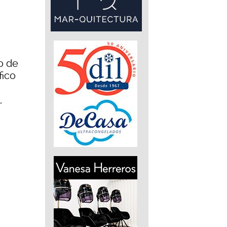
to de
fico
,