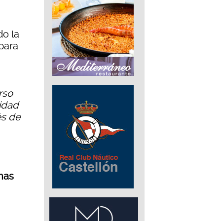
do la
para
rso
lidad
és de
nas