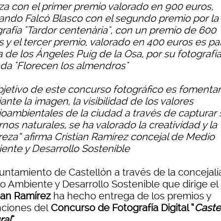
lza con el primer premio valorado en 900 euros,
ando Falcó Blasco con el segundo premio por la
grafía "Tardor centenària", con un premio de 600
s y el tercer premio, valorado en 400 euros es pa
 de los Ángeles Puig de la Osa, por su fotografí
lada "Florecen los almendros"
objetivo de este concurso fotográfico es fomentar
nte la imagen, la visibilidad de los valores
oambientales de la ciudad a través de capturar 
nos naturales, se ha valorado la creatividad y la
reza” afirma Cristian Ramírez concejal de Medio
ente y Desarrollo Sostenible
yuntamiento de Castellón a través de la concejalí
o Ambiente y Desarrollo Sostenible que dirige el 
tian Ramírez
ha hecho entrega de los premios y
nciones del
Concurso de Fotografía Digital “
Caste
ral
”
.