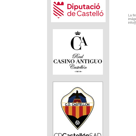
La fi
imáge
info