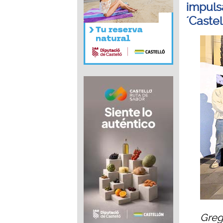
impuls
´Castel
Greg