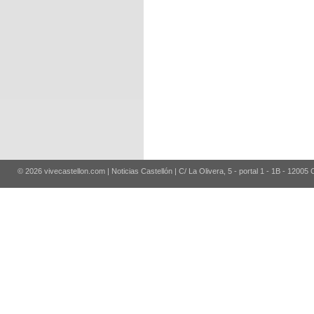
© 2026 vivecastellon.com | Noticias Castellón | C/ La Olivera, 5 - portal 1 - 1B - 12005 