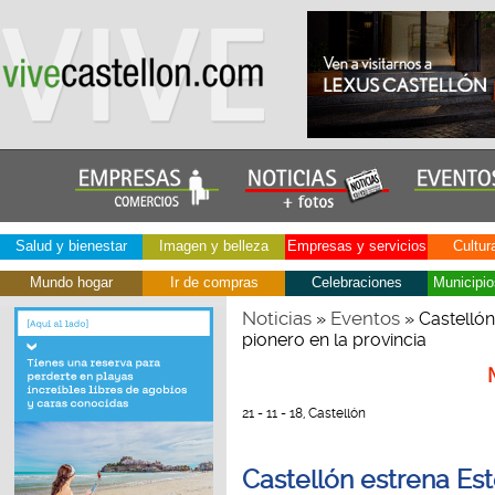
Salud y bienestar
Imagen y belleza
Empresas y servicios
Cultur
Mundo hogar
Ir de compras
Celebraciones
Municipio
Noticias
Eventos
»
» Castellón
pionero en la provincia
21 - 11 - 18, Castellón
Castellón estrena Est