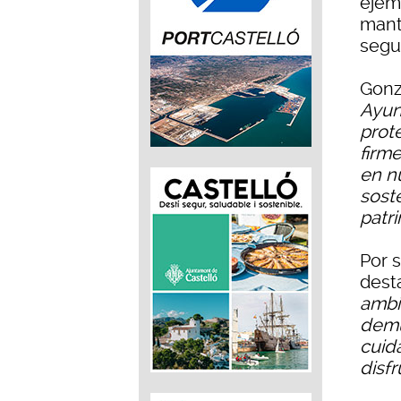
ejem
mante
segu
Gonz
Ayun
prot
firm
en n
sost
patr
Por s
dest
ambi
demu
cuida
disf