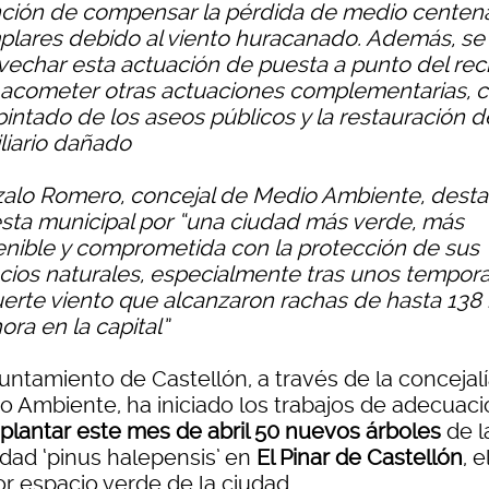
nción de compensar la pérdida de medio centen
plares debido al viento huracanado. Además, se 
vechar esta actuación de puesta a punto del rec
 acometer otras actuaciones complementarias,
pintado de los aseos públicos y la restauración d
liario dañado
alo Romero, concejal de Medio Ambiente, desta
sta municipal por “una ciudad más verde, más
enible y comprometida con la protección de sus
cios naturales, especialmente tras unos tempora
uerte viento que alcanzaron rachas de hasta 138
ora en la capital”
untamiento de Castellón, a través de la concejal
o Ambiente, ha iniciado los trabajos de adecuaci
plantar este mes de abril 50 nuevos árboles
de l
edad ‘pinus halepensis’ en
El Pinar de Castellón
, e
r espacio verde de la ciudad.