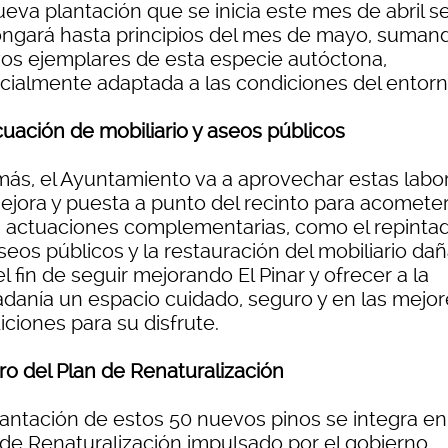
ueva plantación que se inicia este mes de abril s
ongará hasta principios del mes de mayo, suman
os ejemplares de esta especie autóctona,
cialmente adaptada a las condiciones del entorn
uación de mobiliario y aseos públicos
ás, el Ayuntamiento va a aprovechar estas labo
ejora y puesta a punto del recinto para acomete
s actuaciones complementarias, como el repinta
seos públicos y la restauración del mobiliario da
l fin de seguir mejorando El Pinar y ofrecer a la
adanía un espacio cuidado, seguro y en las mejor
ciones para su disfrute.
ro del Plan de Renaturalización
lantación de estos 50 nuevos pinos se integra en
 de Renaturalización impulsado por el gobierno