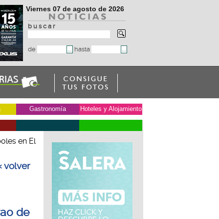
Viernes 07 de agosto de 2026
b u s c a r
de
hasta
a
Gastronomía
Hoteles y Alojamiento
oles en El
« volver
rao de