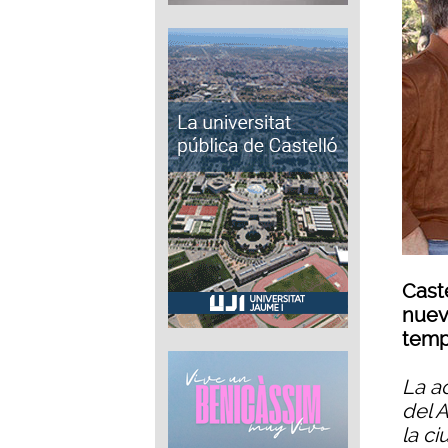
Caste
nuevo
temp
La a
del 
la c