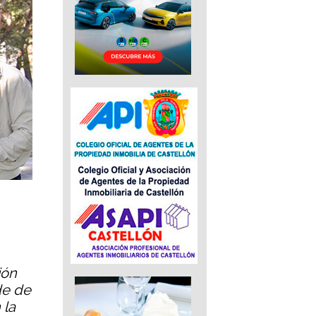
ión
de de
 la