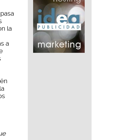
 pasa
s
on la
as a
e
s
ién
la
os
ue