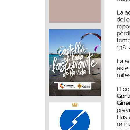
La a
del 
repo
pérd
temp
138 
La a
este
mile
El c
Gonz
Gine
previ
Hast
retir