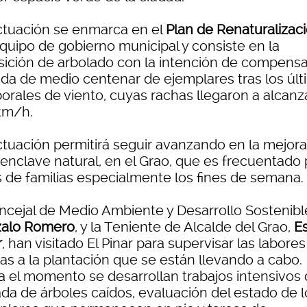
ctuación se enmarca en el
Plan de Renaturalizac
equipo de gobierno municipal y consiste en la
sición de arbolado con la intención de compensa
ida de medio centenar de ejemplares tras los úl
orales de viento, cuyas rachas llegaron a alcanza
km/h.
ctuación permitirá seguir avanzando en la mejor
 enclave natural, en el Grao, que es frecuentado 
s de familias especialmente los fines de semana.
oncejal de Medio Ambiente y Desarrollo Sostenibl
alo Romero
, y la Teniente de Alcalde del Grao,
E
r
, han visitado El Pinar para supervisar las labores
as a la plantación que se están llevando a cabo.
a el momento se desarrollan trabajos intensivos
ada de árboles caídos, evaluación del estado de l