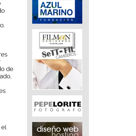
e
do
o.
res
r
do de
ñado,
es
 el