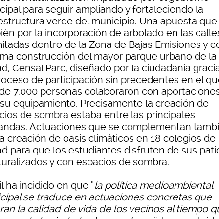
cipal para seguir ampliando y fortaleciendo la
aestructura verde del municipio. Una apuesta que
ién por la incorporación de arbolado en las calle
mitadas dentro de la Zona de Bajas Emisiones y c
ima construcción del mayor parque urbano de la
d, Censal Parc, diseñado por la ciudadanía graci
roceso de participación sin precedentes en el qu
de 7.000 personas colaboraron con aportacione
 su equipamiento. Precisamente la creación de
cios de sombra estaba entre las principales
ndas. Actuaciones que se complementan tamb
a creación de oasis climáticos en 18 colegios de 
ad para que los estudiantes disfruten de sus pati
turalizados y con espacios de sombra.
il ha incidido en que “
la política medioambiental
cipal se traduce en actuaciones concretas que
ran la calidad de vida de los vecinos al tiempo q