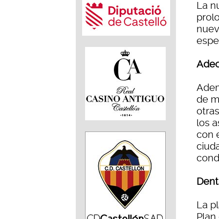
La n
prol
nuev
espe
Adec
Adem
de m
otra
los a
con e
ciud
condi
Dent
La p
Plan