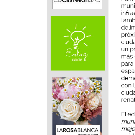
muni
infr
tamb
deli
próx
ciuda
un p
más 
para
espa
dema
con l
ciud
rena
El ed
muni
mejo