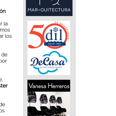
ión
r la
timos
r los
a de
por
e,
ster
 de
os