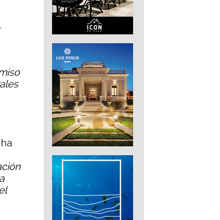
.
omiso
ales
, ha
ación
a
el