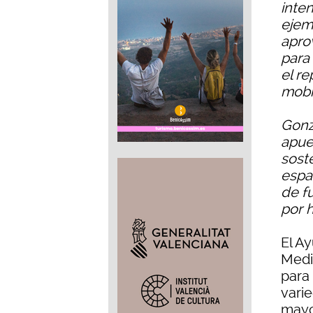
inte
ejem
apro
para
el re
mobi
Gonz
apue
sost
espa
de f
por h
El Ay
Medi
para
vari
mayo