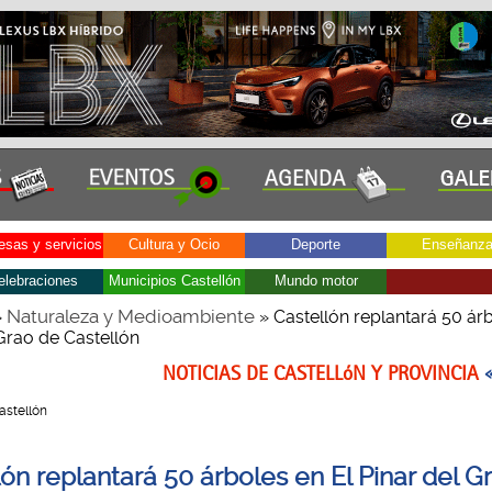
sas y servicios
Cultura y Ocio
Deporte
Enseñanz
elebraciones
Municipios Castellón
Mundo motor
Naturaleza y Medioambiente
»
» Castellón replantará 50 árb
 Grao de Castellón
NOTICIAS DE CASTELLóN Y PROVINCIA
Castellón
lón replantará 50 árboles en El Pinar del G