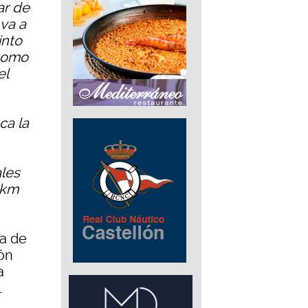
ar de
va a
into
 como
el
ca la
les
 km
ía de
ón
a
l