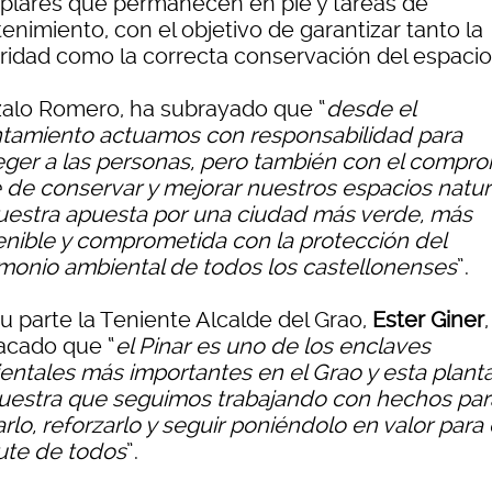
plares que permanecen en pie y tareas de
nimiento, con el objetivo de garantizar tanto la
ridad como la correcta conservación del espacio
alo Romero, ha subrayado que “
desde el
tamiento actuamos con responsabilidad para
eger a las personas, pero también con el compr
e de conservar y mejorar nuestros espacios natur
uestra apuesta por una ciudad más verde, más
enible y comprometida con la protección del
imonio ambiental de todos los castellonenses
”.
u parte la Teniente Alcalde del Grao,
Ester Giner
acado que “
el Pinar es uno de los enclaves
entales más importantes en el Grao y esta plant
estra que seguimos trabajando con hechos par
rlo, reforzarlo y seguir poniéndolo en valor para 
rute de todos
”.