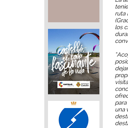
tenie
ruta 
(Gra
los 
duran
conv
“Aco
posi
deja
prop
visit
conc
ofre
para
una 
desti
dest