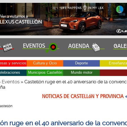
sas y servicios
Cultura y Ocio
Deporte
Enseñanz
elebraciones
Municipios Castellón
Mundo motor
Eventos
»
» Castellón ruge en el 40 aniversario de la convenc
aña
NOTICIAS DE CASTELLóN Y PROVINCIA
Castellón
lón ruge en el 40 aniversario de la conven