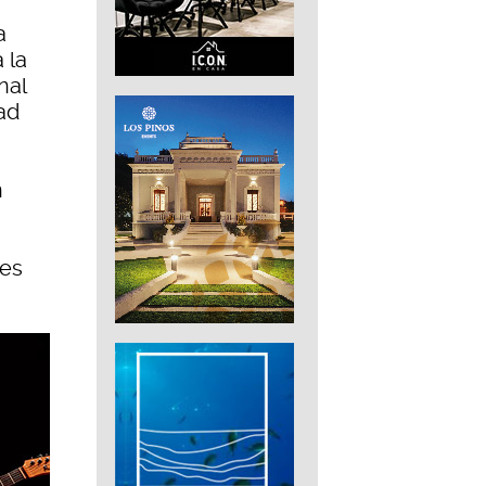
a
 la
nal
ad
n
tes