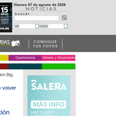
Viernes 07 de agosto de 2026
b u s c a r
de
hasta
a
Gastronomía
Hoteles y Alojamiento
ión Big
« volver
ción