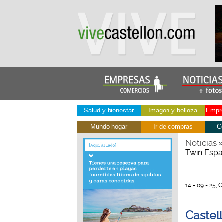
Salud y bienestar
Imagen y belleza
Empre
Mundo hogar
Ir de compras
C
Noticias
Twin Esp
14 - 09 - 25, 
Castel