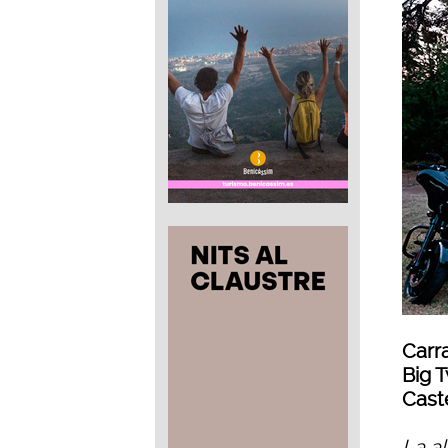
Carr
Big T
Cast
La a