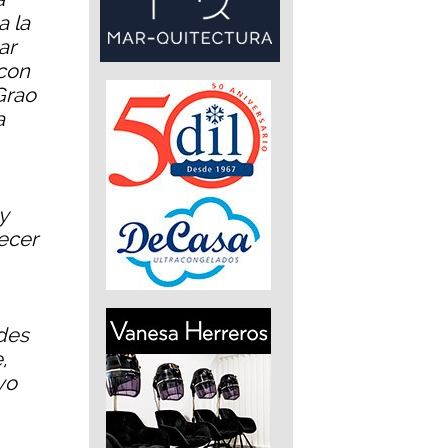
a la
ar
 con
Grao
a
y
ecer
ades
,
vo