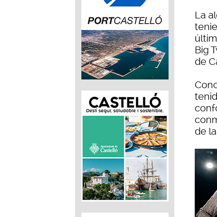
La a
tenie
últi
Big 
de C
Conc
teni
conf
conm
de la