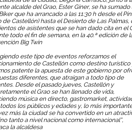
nte alcalde del Grao, Ester Giner, se ha sumado 
Biker que ha arrancado a las 11:30 h desde el Pin
o de Castellón) hasta el Desierto de Las Palmas,
cientos de asistentes que se han dado cita en el 
te todo el fin de semana, en la 40.ª edición de l
ención Big Twin
giendo este tipo de eventos reforzamos el
cionamiento de Castellón como destino turístico 
mos patente la apuesta de este gobierno por ofr
uestas diferentes, que atraigan a todo tipo de
antes. Desde el pasado jueves, Castellón y
retamente el Grao se han llenado de vida,
ciendo música en directo, gastromarket, activid
 todos los públicos y edades y, lo más importante
vez más la ciudad se ha convertido en un atracti
no tanto a nivel nacional como internacional”,
aca la alcaldesa