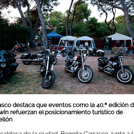
asco destaca que eventos como la 40.ª edición d
win refuerzan el posicionamiento turístico de
ellón
lcaldesa de la ciudad, Begoña Carrasco, junto a l