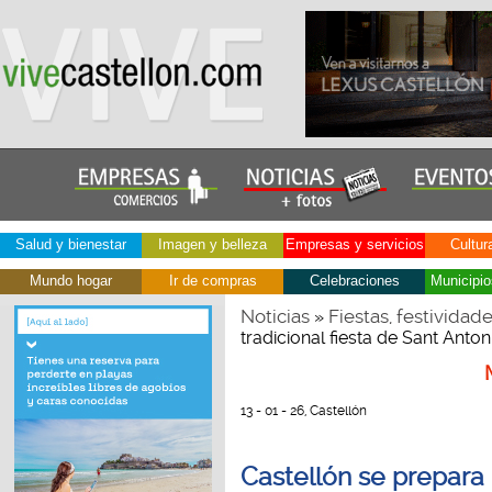
Salud y bienestar
Imagen y belleza
Empresas y servicios
Cultur
Mundo hogar
Ir de compras
Celebraciones
Municipio
Noticias
Fiestas, festividad
»
tradicional fiesta de Sant Anto
13 - 01 - 26, Castellón
Castellón se prepara p