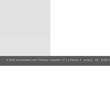
© 2026 vivecastellon.com | Noticias Castellón | C/ La Olivera, 5 - portal 1 - 1B - 12005 