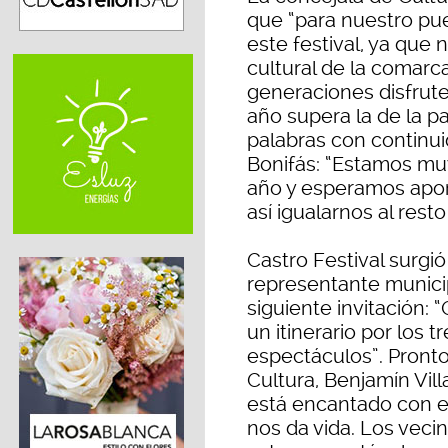
que “para nuestro pu
este festival, ya que
cultural de la comarc
generaciones disfrut
año supera la de la pa
palabras con continui
Bonifás: “Estamos mu
año y esperamos aport
así igualarnos al rest
Castro Festival surgi
representante municip
siguiente invitación: 
un itinerario por los t
espectáculos”. Pronto
Cultura, Benjamín Vil
está encantado con es
nos da vida. Los veci