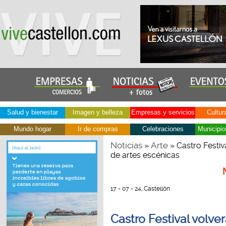
Salud y bienestar
Imagen y belleza
Empresas y servicios
Cultur
Mundo hogar
Ir de compras
Celebraciones
Municipio
Noticias
Arte
»
» Castro Festiv
de artes escénicas
17 - 07 - 24, Castellón
Castro Festival volver