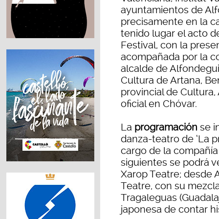
ayuntamientos de Alfo
precisamente en la c
tenido lugar el acto 
Festival, con la prese
acompañada por la con
alcalde de Alfondeguil
Cultura de Artana, Ben
provincial de Cultura,
oficial en Chóvar.
La
programación
se in
danza-teatro de ‘La pr
cargo de la compañía v
siguientes se podrá v
Xarop Teatre; desde A
Teatre, con su mezcl
Tragaleguas (Guadalaja
japonesa de contar his