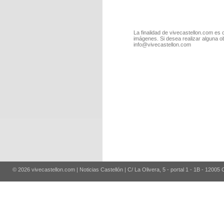
La finalidad de vivecastellon.com es 
imágenes. Si desea realizar alguna o
info@vivecastellon.com
© 2026 vivecastellon.com | Noticias Castellón | C/ La Olivera, 5 - portal 1 - 1B - 12005 