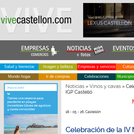
Salud y bienestar
Imagen y belleza
Empresas y servicios
Cultur
Mundo hogar
Ir de compras
Celebraciones
Municipio
Noticias
Vinos y cavas
»
» Cel
IGP Castelló
18 - 05 - 26, Castellón
Celebración de la IV 