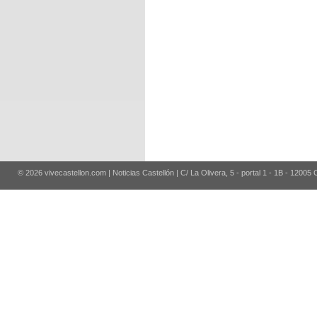
© 2026 vivecastellon.com | Noticias Castellón | C/ La Olivera, 5 - portal 1 - 1B - 12005 